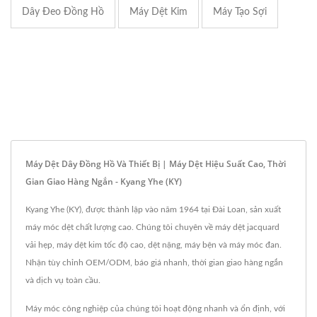
Dây Đeo Đồng Hồ
Máy Dệt Kim
Máy Tạo Sợi
Máy Dệt Dây Đồng Hồ Và Thiết Bị | Máy Dệt Hiệu Suất Cao, Thời
Gian Giao Hàng Ngắn - Kyang Yhe (KY)
Kyang Yhe (KY), được thành lập vào năm 1964 tại Đài Loan, sản xuất
máy móc dệt chất lượng cao. Chúng tôi chuyên về máy dệt jacquard
vải hẹp, máy dệt kim tốc độ cao, dệt nặng, máy bện và máy móc đan.
Nhận tùy chỉnh OEM/ODM, báo giá nhanh, thời gian giao hàng ngắn
và dịch vụ toàn cầu.
Máy móc công nghiệp của chúng tôi hoạt động nhanh và ổn định, với