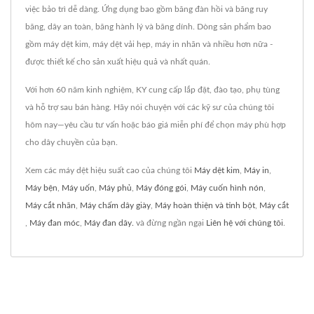
việc bảo trì dễ dàng. Ứng dụng bao gồm băng đàn hồi và băng ruy
băng, dây an toàn, băng hành lý và băng dính. Dòng sản phẩm bao
gồm máy dệt kim, máy dệt vải hẹp, máy in nhãn và nhiều hơn nữa -
được thiết kế cho sản xuất hiệu quả và nhất quán.
Với hơn 60 năm kinh nghiệm, KY cung cấp lắp đặt, đào tạo, phụ tùng
và hỗ trợ sau bán hàng. Hãy nói chuyện với các kỹ sư của chúng tôi
hôm nay—yêu cầu tư vấn hoặc báo giá miễn phí để chọn máy phù hợp
cho dây chuyền của bạn.
Xem các máy dệt hiệu suất cao của chúng tôi
Máy dệt kim
,
Máy in
,
Máy bện
,
Máy uốn
,
Máy phủ
,
Máy đóng gói
,
Máy cuốn hình nón
,
Máy cắt nhãn
,
Máy chấm dây giày
,
Máy hoàn thiện và tinh bột
,
Máy cắt
,
Máy đan móc
,
Máy đan dây.
và đừng ngần ngại
Liên hệ với chúng tôi
.