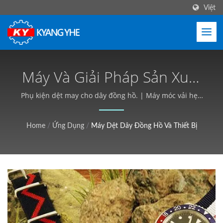
Việt
Máy Và Giải Pháp Sản Xuất
Dây Đồng Hồ | Thiết Bị Dệt
Phụ kiện dệt may cho dây đồng hồ. | Máy móc vải hẹp
& nhãn, Dịch vụ toàn cầu - Kyang Yhe (KY)
Công Nghiệp, Tùy Chỉnh,
Home
/
Ứng Dụng
/
Máy Dệt Dây Đồng Hồ Và Thiết Bị
Báo Giá Miễn Phí - Kyang
Yhe (KY)