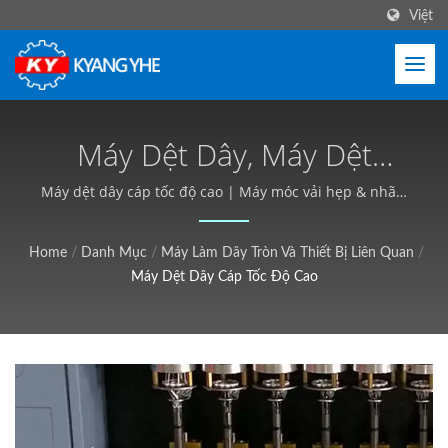
Việt
Máy Dệt Dây, Máy Dệt
Vòng, Máy Dệt Dây Kéo |
Máy dệt dây cáp tốc độ cao | Máy móc vải hẹp & nhãn,
Dịch vụ toàn cầu - Kyang Yhe (KY)
Thiết Bị Dệt Công Nghiệp,
Home
/
Danh Mục
/
Máy Làm Dây Tròn Và Thiết Bị Liên Quan
/
Tùy Chỉnh, Báo Giá Miễn
Máy Dệt Dây Cáp Tốc Độ Cao
Phí - Kyang Yhe (KY)