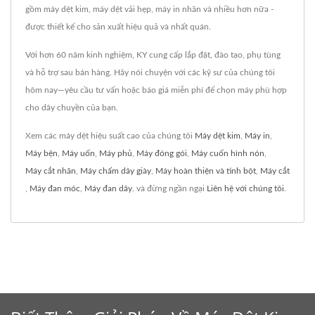
gồm máy dệt kim, máy dệt vải hẹp, máy in nhãn và nhiều hơn nữa -
được thiết kế cho sản xuất hiệu quả và nhất quán.
Với hơn 60 năm kinh nghiệm, KY cung cấp lắp đặt, đào tạo, phụ tùng
và hỗ trợ sau bán hàng. Hãy nói chuyện với các kỹ sư của chúng tôi
hôm nay—yêu cầu tư vấn hoặc báo giá miễn phí để chọn máy phù hợp
cho dây chuyền của bạn.
Xem các máy dệt hiệu suất cao của chúng tôi
Máy dệt kim
,
Máy in
,
Máy bện
,
Máy uốn
,
Máy phủ
,
Máy đóng gói
,
Máy cuốn hình nón
,
Máy cắt nhãn
,
Máy chấm dây giày
,
Máy hoàn thiện và tinh bột
,
Máy cắt
,
Máy đan móc
,
Máy đan dây.
và đừng ngần ngại
Liên hệ với chúng tôi
.