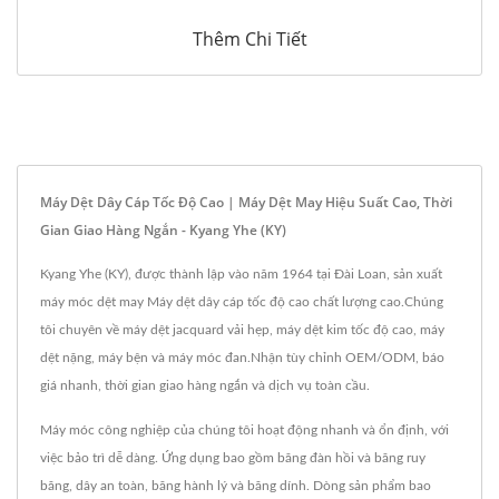
Thêm Chi Tiết
Máy Dệt Dây Cáp Tốc Độ Cao | Máy Dệt May Hiệu Suất Cao, Thời
Gian Giao Hàng Ngắn - Kyang Yhe (KY)
Kyang Yhe (KY), được thành lập vào năm 1964 tại Đài Loan, sản xuất
máy móc dệt may Máy dệt dây cáp tốc độ cao chất lượng cao.Chúng
tôi chuyên về máy dệt jacquard vải hẹp, máy dệt kim tốc độ cao, máy
dệt nặng, máy bện và máy móc đan.Nhận tùy chỉnh OEM/ODM, báo
giá nhanh, thời gian giao hàng ngắn và dịch vụ toàn cầu.
Máy móc công nghiệp của chúng tôi hoạt động nhanh và ổn định, với
việc bảo trì dễ dàng. Ứng dụng bao gồm băng đàn hồi và băng ruy
băng, dây an toàn, băng hành lý và băng dính. Dòng sản phẩm bao