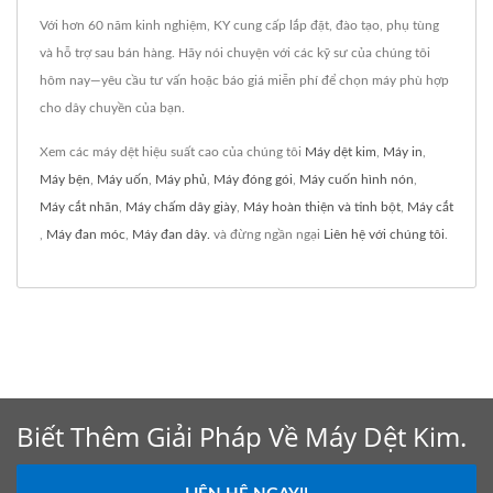
Với hơn 60 năm kinh nghiệm, KY cung cấp lắp đặt, đào tạo, phụ tùng
và hỗ trợ sau bán hàng. Hãy nói chuyện với các kỹ sư của chúng tôi
hôm nay—yêu cầu tư vấn hoặc báo giá miễn phí để chọn máy phù hợp
cho dây chuyền của bạn.
Xem các máy dệt hiệu suất cao của chúng tôi
Máy dệt kim
,
Máy in
,
Máy bện
,
Máy uốn
,
Máy phủ
,
Máy đóng gói
,
Máy cuốn hình nón
,
Máy cắt nhãn
,
Máy chấm dây giày
,
Máy hoàn thiện và tinh bột
,
Máy cắt
,
Máy đan móc
,
Máy đan dây.
và đừng ngần ngại
Liên hệ với chúng tôi
.
Biết Thêm Giải Pháp Về Máy Dệt Kim.