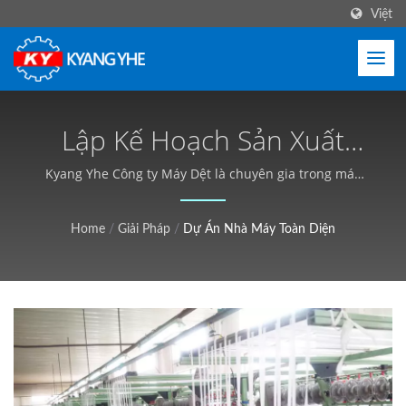
Việt
Lập Kế Hoạch Sản Xuất
Băng Dệt Toàn Diện Và
Kyang Yhe Công ty Máy Dệt là chuyên gia trong máy
dây đàn hồi, dây giày, máy băng dán và cung cấp dịch
Dịch Vụ Tư Vấn Chuyên
vụ tư vấn. | Máy móc dệt bền cho khóa kéo, nhãn, dây
Home
/
Giải Pháp
/
Dự Án Nhà Máy Toàn Diện
Nghiệp | Máy Dệt Hiệu
đai - Kyang Yhe (KY)
Suất Cao, Thời Gian Giao
Hàng Ngắn - Kyang Yhe
(KY)