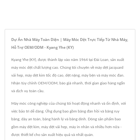
Dự Án Nhà Máy Toàn Diện | Máy Móc Dệt Trực Tiếp Từ Nhà Máy,
Hỗ Trợ OEM/ODM - Kyang Yhe (KY)
Kyang Yhe (KY), được thành lập vào năm 1964 tại Đài Loan, sản xuất
máy móc dệt chất lượng cao. Chúng tôi chuyên về máy dệt jacquard
vải hẹp, máy dệt kim tốc độ cao, dệt nặng, máy bện và máy móc đan.
Nhận tùy chỉnh OEM/ODM, báo giá nhanh, thời gian giao hàng ngắn
và dịch vụ toàn cầu.
Máy móc công nghiệp của chúng tôi hoạt động nhanh và ổn định, với
việc bảo trì dễ dàng. Ứng dụng bao gồm băng đàn hồi và băng ruy
băng, dây an toàn, băng hành lý và băng dính. Dòng sản phẩm bao
gồm máy dệt kim, máy dệt vải hẹp, máy in nhãn và nhiều hơn nữa -
được thiết kế cho sản xuất hiệu quả và nhất quán.