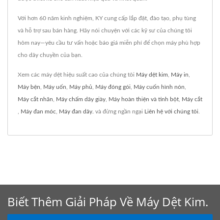
Với hơn 60 năm kinh nghiệm, KY cung cấp lắp đặt, đào tạo, phụ tùng
và hỗ trợ sau bán hàng. Hãy nói chuyện với các kỹ sư của chúng tôi
hôm nay—yêu cầu tư vấn hoặc báo giá miễn phí để chọn máy phù hợp
cho dây chuyền của bạn.
Xem các máy dệt hiệu suất cao của chúng tôi
Máy dệt kim
,
Máy in
,
Máy bện
,
Máy uốn
,
Máy phủ
,
Máy đóng gói
,
Máy cuốn hình nón
,
Máy cắt nhãn
,
Máy chấm dây giày
,
Máy hoàn thiện và tinh bột
,
Máy cắt
,
Máy đan móc
,
Máy đan dây.
và đừng ngần ngại
Liên hệ với chúng tôi
.
Biết Thêm Giải Pháp Về Máy Dệt Kim.