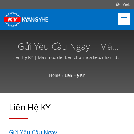
Việt
Gửi Yêu Cầu Ngay | Máy
Dệt Hiệu Suất Cao, Thời
Liên hệ KY | Máy móc dệt bền cho khóa kéo, nhãn, dây
đai - Kyang Yhe (KY)
Gian Giao Hàng Ngắn -
Home
/
Liên Hệ KY
Kyang Yhe (KY)
Liên Hệ KY
Gửi Yêu Cầu Ngay