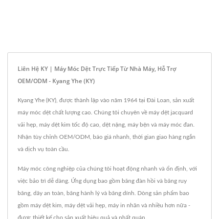
Liên Hệ KY | Máy Móc Dệt Trực Tiếp Từ Nhà Máy, Hỗ Trợ
OEM/ODM - Kyang Yhe (KY)
Kyang Yhe (KY), được thành lập vào năm 1964 tại Đài Loan, sản xuất
máy móc dệt chất lượng cao. Chúng tôi chuyên về máy dệt jacquard
vải hẹp, máy dệt kim tốc độ cao, dệt nặng, máy bện và máy móc đan.
Nhận tùy chỉnh OEM/ODM, báo giá nhanh, thời gian giao hàng ngắn
và dịch vụ toàn cầu.
Máy móc công nghiệp của chúng tôi hoạt động nhanh và ổn định, với
việc bảo trì dễ dàng. Ứng dụng bao gồm băng đàn hồi và băng ruy
băng, dây an toàn, băng hành lý và băng dính. Dòng sản phẩm bao
gồm máy dệt kim, máy dệt vải hẹp, máy in nhãn và nhiều hơn nữa -
được thiết kế cho sản xuất hiệu quả và nhất quán.