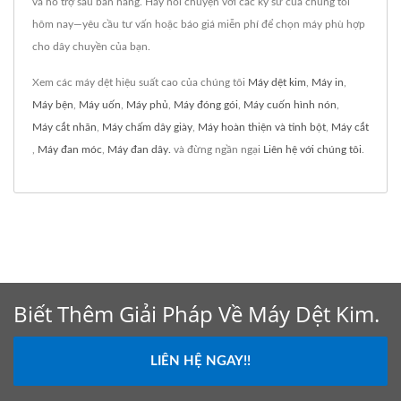
và hỗ trợ sau bán hàng. Hãy nói chuyện với các kỹ sư của chúng tôi
hôm nay—yêu cầu tư vấn hoặc báo giá miễn phí để chọn máy phù hợp
cho dây chuyền của bạn.
Xem các máy dệt hiệu suất cao của chúng tôi
Máy dệt kim
,
Máy in
,
Máy bện
,
Máy uốn
,
Máy phủ
,
Máy đóng gói
,
Máy cuốn hình nón
,
Máy cắt nhãn
,
Máy chấm dây giày
,
Máy hoàn thiện và tinh bột
,
Máy cắt
,
Máy đan móc
,
Máy đan dây.
và đừng ngần ngại
Liên hệ với chúng tôi
.
Biết Thêm Giải Pháp Về Máy Dệt Kim.
LIÊN HỆ NGAY!!