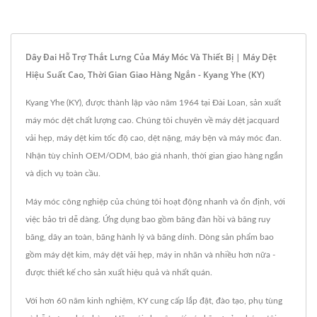
Dây Đai Hỗ Trợ Thắt Lưng Của Máy Móc Và Thiết Bị | Máy Dệt
Hiệu Suất Cao, Thời Gian Giao Hàng Ngắn - Kyang Yhe (KY)
Kyang Yhe (KY), được thành lập vào năm 1964 tại Đài Loan, sản xuất
máy móc dệt chất lượng cao. Chúng tôi chuyên về máy dệt jacquard
vải hẹp, máy dệt kim tốc độ cao, dệt nặng, máy bện và máy móc đan.
Nhận tùy chỉnh OEM/ODM, báo giá nhanh, thời gian giao hàng ngắn
và dịch vụ toàn cầu.
Máy móc công nghiệp của chúng tôi hoạt động nhanh và ổn định, với
việc bảo trì dễ dàng. Ứng dụng bao gồm băng đàn hồi và băng ruy
băng, dây an toàn, băng hành lý và băng dính. Dòng sản phẩm bao
gồm máy dệt kim, máy dệt vải hẹp, máy in nhãn và nhiều hơn nữa -
được thiết kế cho sản xuất hiệu quả và nhất quán.
Với hơn 60 năm kinh nghiệm, KY cung cấp lắp đặt, đào tạo, phụ tùng