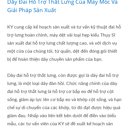
Dây Đai Hỗ Trợ Thắt Lưng Của Máy Móc Và
Giải Pháp Sản Xuất
KY cung cấp kế hoạch sản xuất và tư vấn kỹ thuật đai hỗ
trợ lưng hoàn chỉnh, máy dệt vải loại hẹp kiểu Thụy Sĩ
sản xuất đai hỗ trợ lưng chất lượng cao, và với dịch vụ
một cửa của chúng tôi, từ quấn, dệt đến đóng gói thiết
bị để hoàn thiện dây chuyền sản phẩm của bạn.
Dây đai hỗ trợ thắt lưng, còn được gọi là dây đai hỗ trợ
lưng, là một loại dây đàn hồi. Chức năng chính của dây
đai hỗ trợ thắt lưng là hỗ trợ cơ bắp eo để hỗ trợ cột
sống, giảm áp lực lên cơ bắp eo và khớp cột sống, và hạn
chế sự di chuyển của các khớp, từ đó đạt được hiệu quả
giảm đau. Nhấp vào liên kết bên dưới để điền vào biểu
mẫu, các tư vấn viên của KY sẽ đề xuất kế hoạch sản