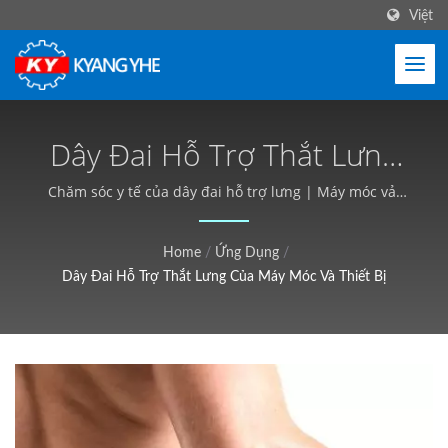
Việt
Dây Đai Hỗ Trợ Thắt Lưng
Của Máy Móc Và Giải Pháp
Chăm sóc y tế của dây đai hỗ trợ lưng | Máy móc vải
hẹp & nhãn, Dịch vụ toàn cầu - Kyang Yhe (KY)
Sản Xuất | Thiết Bị Dệt
Home
/
Ứng Dụng
/
Công Nghiệp, Tùy Chỉnh,
Dây Đai Hỗ Trợ Thắt Lưng Của Máy Móc Và Thiết Bị
Báo Giá Miễn Phí - Kyang
Yhe (KY)