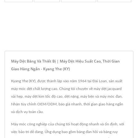
Máy Dệt Băng Và Thiết Bị | Máy Dệt Hiệu Suất Cao, Thời Gian
Giao Hàng Ngắn - Kyang Yhe (KY)
Kyang Yhe (KY), được thành lập vào năm 1964 tại Đài Loan, sản xuất
máy móc dệt chất lượng cao. Chúng tôi chuyên về máy dệt jacquard
vải hẹp, máy dệt kim tốc độ cao, dệt nặng, máy bện và máy móc đan.
Nhận tùy chỉnh OEM/ODM, báo giá nhanh, thời gian giao hàng ngắn
và dịch vụ toàn cầu.
Máy móc công nghiệp của chúng tôi hoạt động nhanh và ổn định, với
việc bảo trì dễ dàng. Ứng dụng bao gồm băng đàn hồi và băng ruy