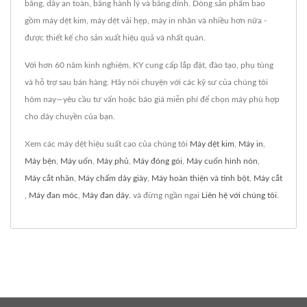
băng, dây an toàn, băng hành lý và băng dính. Dòng sản phẩm bao
gồm máy dệt kim, máy dệt vải hẹp, máy in nhãn và nhiều hơn nữa -
được thiết kế cho sản xuất hiệu quả và nhất quán.
Với hơn 60 năm kinh nghiệm, KY cung cấp lắp đặt, đào tạo, phụ tùng
và hỗ trợ sau bán hàng. Hãy nói chuyện với các kỹ sư của chúng tôi
hôm nay—yêu cầu tư vấn hoặc báo giá miễn phí để chọn máy phù hợp
cho dây chuyền của bạn.
Xem các máy dệt hiệu suất cao của chúng tôi
Máy dệt kim
,
Máy in
,
Máy bện
,
Máy uốn
,
Máy phủ
,
Máy đóng gói
,
Máy cuốn hình nón
,
Máy cắt nhãn
,
Máy chấm dây giày
,
Máy hoàn thiện và tinh bột
,
Máy cắt
,
Máy đan móc
,
Máy đan dây.
và đừng ngần ngại
Liên hệ với chúng tôi
.