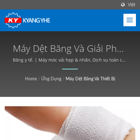
Việt
Máy Dệt Băng Và Giải Pháp
Sản Xuất | Thiết Bị Dệt
Băng y tế. | Máy móc vải hẹp & nhãn, Dịch vụ toàn cầu
- Kyang Yhe (KY)
Công Nghiệp, Tùy Chỉnh,
Home
/
Ứng Dụng
/
Máy Dệt Băng Và Thiết Bị
Báo Giá Miễn Phí - Kyang
Yhe (KY)