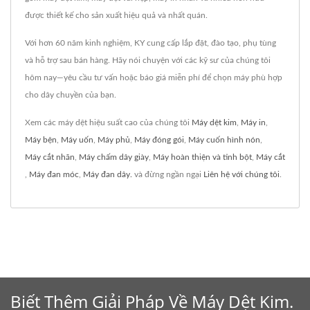
được thiết kế cho sản xuất hiệu quả và nhất quán.
Với hơn 60 năm kinh nghiệm, KY cung cấp lắp đặt, đào tạo, phụ tùng
và hỗ trợ sau bán hàng. Hãy nói chuyện với các kỹ sư của chúng tôi
hôm nay—yêu cầu tư vấn hoặc báo giá miễn phí để chọn máy phù hợp
cho dây chuyền của bạn.
Xem các máy dệt hiệu suất cao của chúng tôi
Máy dệt kim
,
Máy in
,
Máy bện
,
Máy uốn
,
Máy phủ
,
Máy đóng gói
,
Máy cuốn hình nón
,
Máy cắt nhãn
,
Máy chấm dây giày
,
Máy hoàn thiện và tinh bột
,
Máy cắt
,
Máy đan móc
,
Máy đan dây.
và đừng ngần ngại
Liên hệ với chúng tôi
.
Biết Thêm Giải Pháp Về Máy Dệt Kim.