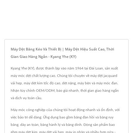
Máy Dệt Băng Kéo Và Thiết Bị | Máy Dệt Hiệu Suất Cao, Thời
Gian Giao Hàng Ngắn - Kyang Yhe (KY)
Kyang Yhe (KY), được thành lập vào năm 1964 tại Đài Loan, sản xuất
máy móc dệt chất lượng cao. Chúng tôi chuyên về máy dệt jacquard
vải hẹp, máy dệt kim tốc độ cao, dệt nặng, máy bện và máy móc đan.
Nhận tùy chỉnh OEM/ODM, báo giá nhanh, thời gian giao hàng ngắn
và dịch vụ toàn cầu.
Máy móc công nghiệp của chúng tôi hoạt động nhanh và ổn định, với
việc bảo trì dễ dàng. Ứng dụng bao gồm băng đàn hồi và băng ruy
băng, dây an toàn, băng hành lý và băng dính. Dòng sản phẩm bao
gồm máy dệt kim, máy dệt vải hẹp, máy in nhãn và nhiều hơn nữa -