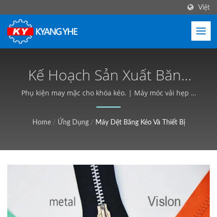
Việt
Kế Hoạch Sản Xuất Băng
Kéo Và Tư Vấn Cơ Khí
Phụ kiện may mặc cho khóa kéo. | Máy móc vải hẹp &
nhãn, Dịch vụ toàn cầu - Kyang Yhe (KY)
Chuyên Nghiệp | Thiết Bị
Home
/
Ứng Dụng
/
Máy Dệt Băng Kéo Và Thiết Bị
Dệt Công Nghiệp, Tùy
Chỉnh, Báo Giá Miễn Phí -
Kyang Yhe (KY)