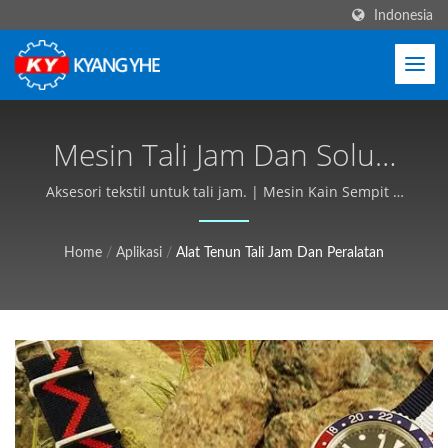
Indonesia
Mesin Tali Jam Dan Solusi
Produksi | Peralatan
Aksesori tekstil untuk tali jam. | Mesin Kain Sempit &
Label, Layanan Global - Kyang Yhe (KY)
Tekstil Industri, Dapat
Home
/
Aplikasi
/
Alat Tenun Tali Jam Dan Peralatan
Disesuaikan, Penawaran
Gratis - Kyang Yhe (KY)