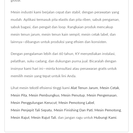
global.
Mesin industri kami berjalan cepat dan stabil, dengan perawatan yang
mudah. Aplikasi termasuk pita elastis dan pita riben, sabuk pengaman,
sabuk bagasi, dan pengait dan loop. Rangkaian produk mencakup
mesin tenun jarum, mesin tenun kain sempit, mesin cetak label, dan
lainnya—dibangun untuk produksi yang efisien dan konsisten.
Dengan pengalaman lebih dari 60 tahun, KY menyediakan instalasi,
pelatihan, suku cadang, dan dukungan purna jual. Bicaralah dengan
insinyur kami hari ini—minta konsultasi atau penawaran gratis untuk
memilih mesin yang tepat untuk lini Anda.
Lihat mesin tekstil efisiensi tinggi kami
Alat Tenun Jarum
,
Mesin Cetak
,
Mesin Pita
,
Mesin Pembungkus
,
Mesin Penutup
,
Mesin Pengemasan
,
Mesin Penggulungan Kerucut
,
Mesin Pemotong Label
,
Mesin Penjepit Tali Sepatu
,
Mesin Finishing Dan Pati
,
Mesin Pemotong
,
Mesin Rajut
,
Mesin Rajut Tali.
dan jangan ragu untuk
Hubungi Kami
.