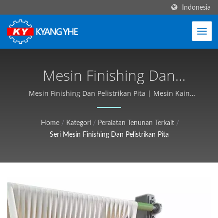
Indonesia
Mesin Finishing Dan
Pelistrikan Pita, Mesin
Mesin Finishing Dan Pelistrikan Pita | Mesin Kain
Sempit & Label, Layanan Global - Kyang Yhe (KY)
Pengepresan Kain Sempit
Home
/
Kategori
/
Peralatan Tenunan Terkait
/
| Peralatan Tekstil Industri,
Seri Mesin Finishing Dan Pelistrikan Pita
Dapat Disesuaikan,
Penawaran Gratis - Kyang
Yhe (KY)