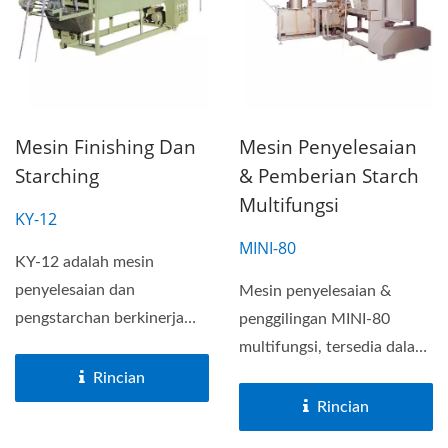
Mesin Finishing Dan
Mesin Penyelesaian
Starching
& Pemberian Starch
Multifungsi
KY-12
MINI-80
KY-12 adalah mesin
penyelesaian dan
Mesin penyelesaian &
pengstarchan berkinerja
penggilingan MINI-80
tinggi, juga disebut mesin
multifungsi, tersedia dalam
setrika...
model pemanas listrik...
Rincian
Rincian