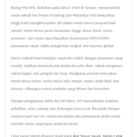
Kyang Yhe (KY), didirikan pada tahun 1964 di Taiwan, memproduksi
mesin tekstil Seri Mesin Finishing Dan Pelistrikan Pita berkualitas
tinggi.Kami mengkhususkan diri dalam mesin tenun jacquard kain
sempit, mesin tenun jarum kecepatan tinggi, tenun berat, mesin
anyaman, dan mesin rajut.Dapatkan kustomisasi OEM/ODM,
penawaran cepat, waktu pengiriman singkat, dan layanan global.
Mesin industri kami berjalan cepat dan stabil, dengan perawatan yang
mudah. Aplikasi termasuk pita elastis dan pita riben, sabuk pengaman,
sabuk bagasi, dan pengait dan loop. Rangkaian produk mencakup
mesin tenun jarum, mesin tenun kain sempit, mesin cetak label, dan
lainnya—dibangun untuk produksi yang efisien dan konsisten.
Dengan pengalaman lebih dari 60 tahun, KY menyediakan instalasi,
pelatihan, suku cadang, dan dukungan purna jual. Bicaralah dengan
insinyur kami hari ini—minta konsultasi atau penawaran gratis untuk
memilih mesin yang tepat untuk lini Anda.
Lihat mesin tekstil efisiensi tinggi kami
Alat Tenun Jarum
,
Mesin Cetak
,