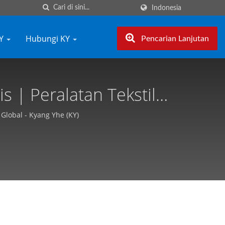
Indonesia
KY
Hubungi KY
Pencarian Lanjutan
s | Peralatan Tekstil
 - Kyang Yhe (KY)
Global - Kyang Yhe (KY)