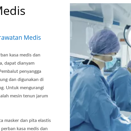
Medis
erawatan Medis
rban kasa medis dan
ka, dapat dianyam
 Pembalut penyangga
dung dan digunakan di
ng. Untuk mengurangi
alah mesin tenun jarum
 masker dan pita elastis
i perban kasa medis dan