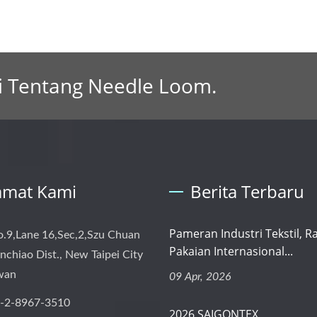
si Tentang Needle Loom.
amat Kami
Berita Terbaru
Pameran Industri Tekstil, R
o.9,Lane 16,Sec,2,Szu Chuan
Pakaian Internasional...
nchiao Dist., New Taipei City
iwan
09 Apr, 2026
-2-8967-3510
2026 SAIGONTEX