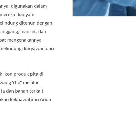
manya, digunakan dalam
n mereka dianyam
 pelindung ditenun dengan
pinggang, manset, dan
dapat mengenakannya
melindungi karyawan dari
ik ikon produk pita di
Kyang Yhe" melalui
ita dan bahan terkait
ikan kekhawatiran Anda