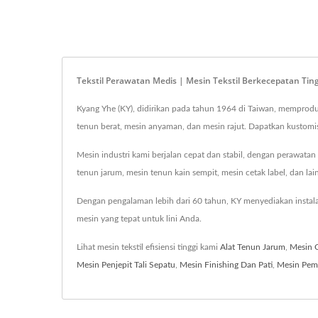
Tekstil Perawatan Medis | Mesin Tekstil Berkecepatan Tin
Kyang Yhe (KY), didirikan pada tahun 1964 di Taiwan, memproduk
tenun berat, mesin anyaman, dan mesin rajut. Dapatkan kustom
Mesin industri kami berjalan cepat dan stabil, dengan perawata
tenun jarum, mesin tenun kain sempit, mesin cetak label, dan l
Dengan pengalaman lebih dari 60 tahun, KY menyediakan instalas
mesin yang tepat untuk lini Anda.
Lihat mesin tekstil efisiensi tinggi kami
Alat Tenun Jarum
,
Mesin 
Mesin Penjepit Tali Sepatu
,
Mesin Finishing Dan Pati
,
Mesin Pem