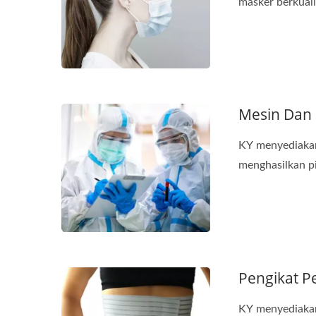
masker berkualit
Mesin Dan 
KY menyediakan 
menghasilkan pit
Pengikat P
KY menyediakan 