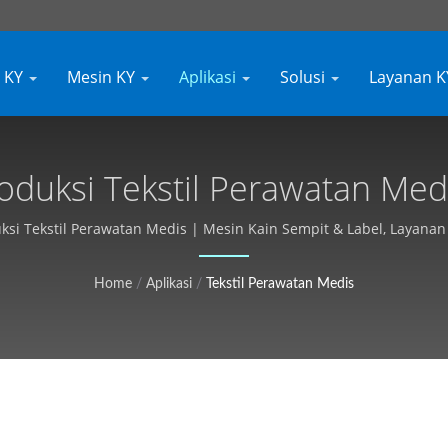
g KY
Mesin KY
Aplikasi
Solusi
Layanan 
duksi Tekstil Perawatan Medi
Disesuaikan, Penawaran Gratis
ksi Tekstil Perawatan Medis | Mesin Kain Sempit & Label, Layanan 
Home
/
Aplikasi
/
Tekstil Perawatan Medis