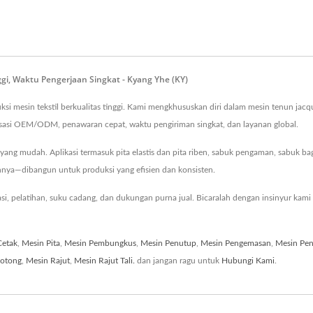
ggi, Waktu Pengerjaan Singkat - Kyang Yhe (KY)
si mesin tekstil berkualitas tinggi. Kami mengkhususkan diri dalam mesin tenun jacq
isasi OEM/ODM, penawaran cepat, waktu pengiriman singkat, dan layanan global.
n yang mudah. Aplikasi termasuk pita elastis dan pita riben, sabuk pengaman, sabuk 
ainnya—dibangun untuk produksi yang efisien dan konsisten.
i, pelatihan, suku cadang, dan dukungan purna jual. Bicaralah dengan insinyur kami 
Cetak
,
Mesin Pita
,
Mesin Pembungkus
,
Mesin Penutup
,
Mesin Pengemasan
,
Mesin Pen
otong
,
Mesin Rajut
,
Mesin Rajut Tali.
dan jangan ragu untuk
Hubungi Kami
.