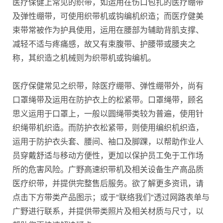
医疗保健上常见的织带，如运用在伤口包扎的医疗绷带
及弹性绷带，可使用织带机或钩编机织造；而医疗健美
束带常被作为护具使用，运用在腰部为辅助背肌支撑、
减轻不适与疼痛感，故又有束腹带、护腰带或腰夹之
称，其织造之机械则为织带机或钩编机。
医疗保健常见之织带，除医疗绷带、弹性绷带外，尚有
口罩绳带及运用在防护衣上的松紧带。口罩绳带，顾名
思义运用于口罩上，一般以圆绳带类较为普遍，使用针
织绳带机织造。而防护衣松紧带，则使用编织机织造，
运用于防护衣头套、腰间、袖口及脚踝，以帮助作业人
员穿戴舒适与移动方便性，更加以保护员工免于工作场
所的危害风险。广野高速织带机及相关设备生产高品质
医疗织带，并提供完整售后服务。欲了解更多资讯，请
点击下方带类产品图示；或于"联络我们"透过网路表单与
广野进行联系，并提供带类照片及相关材质与尺寸，以