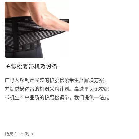
松紧带，主要功能是保护伤口。由于腹部手术会
在腹部留下伤口，束腹带的角色就是保护伤口，
并且给予该部位一定的压力，减少伤口疼痛与再
次感染的机会，并帮助松弛的腹部肌肉与骨盆恢
复到原本的位置。点击右下方按钮填写表单，将
会获得进一步的报价。
护腰松紧带机及设备
广野为您制定完整的护腰松紧带生产解决方案，
并提供最适合的机器采购计划。高速平头无梭织
带机生产高品质的护腰松紧带，我们提供一站式
服务，从经纱、织造到包装等设备来完善您的生
产线。 护腰带又称束腰带，系松紧带的一种，
主要功能是协助腰部肌肉支撑脊椎、减轻腰部肌
肉与脊椎关节的压力，并限制关节活动，进而达
结果 1 - 5 的 5