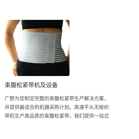
服务，从经纱、织造到包装等设备来完善您的生
产线。 防护衣松紧带又称为隔离衣松紧带，用
于防护衣头套、腰间、袖口及脚踝，以帮助作业
人员穿戴舒适与移动方便性，更加以保护员工免
于工作场所的危害风险。常见的材质有四种，聚
丙烯(PP)、聚乙烯(PE)、聚酯(PET)、纺粘熔喷纺
粘(SMS)。防护衣松紧带常见宽度为6mm至
12mm，普遍以编织机(走马机)织造单色系松紧
带。点击右下方按钮填写表单，将会获得进一步
的报价。
束腹松紧带机及设备
广野为您制定完整的束腹松紧带生产解决方案，
并提供最适合的机器采购计划。高速平头无梭织
带机生产高品质的束腹松紧带，我们提供一站式
服务，从经纱、织造到包装等设备来完善您的生
产线。 束腹带系松紧带的一种，也可称为收腹