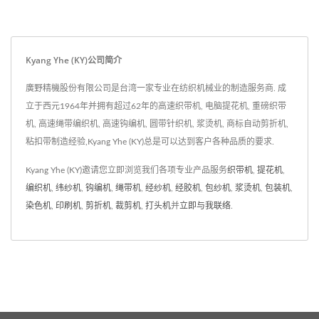
到缓解疼痛的效果。点击右下方按钮填写表单，
将会获得进一步的报价。
Kyang Yhe (KY)公司简介
廣野精機股份有限公司是台湾一家专业在纺织机械业的制造服务商. 成
立于西元1964年并拥有超过62年的高速织带机, 电脑提花机, 重磅织带
机, 高速绳带编织机, 高速钩编机, 圆带针织机, 浆烫机, 商标自动剪折机,
粘扣带制造经验,Kyang Yhe (KY)总是可以达到客户各种品质的要求.
Kyang Yhe (KY)邀请您立即浏览我们各项专业产品服务
织带机
,
提花机
,
编织机
,
纬纱机
,
钩编机
,
绳带机
,
经纱机
,
经胶机
,
包纱机
,
浆烫机
,
包装机
,
染色机
,
印刷机
,
剪折机
,
裁剪机
,
打头机
并
立即与我联络
.