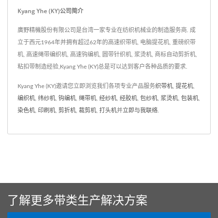
Kyang Yhe (KY)公司简介
廣野精機股份有限公司是台湾一家专业在纺织机械业的制造服务商. 成
立于西元1964年并拥有超过62年的高速织带机, 电脑提花机, 重磅织带
机, 高速绳带编织机, 高速钩编机, 圆带针织机, 浆烫机, 商标自动剪折机,
粘扣带制造经验,Kyang Yhe (KY)总是可以达到客户各种品质的要求.
Kyang Yhe (KY)邀请您立即浏览我们各项专业产品服务
织带机
,
提花机
,
编织机
,
纬纱机
,
钩编机
,
绳带机
,
经纱机
,
经胶机
,
包纱机
,
浆烫机
,
包装机
,
染色机
,
印刷机
,
剪折机
,
裁剪机
,
打头机
并
立即与我联络
.
了解更多带类生产解决方案