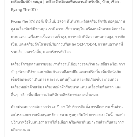
เครื่องพิมพ์ป้ายหมุน | เครื่องจักรสิ่งทอที่ทนทานสำหรับซิป, ป้าย, เชือก -
Kyang Yhe (KY)
Kyang Yhe (KY) ก่อตั้งขึ้นในปี 1964 ที่ไต้หวัน ผลิตเครื่องจักรสิ่งทอคุณภาพ
สูง เครื่องพิมพ์ป้ายหมุน.เรามีความเชี่ยวชาญในเครื่องทอผ้าลายแจ็คการ์ด
แบบแคบ, เครื่องทอเข็มความเร็วสูง, การทอผ้าที่มีความทนทานสูง, การถัก
เปีย, และเครื่องถักโครเชต์.รับการปรับแต่ง OEM/ODM, การเสนอราคาที่
รวดเร็ว, เวลานำสั้น, และบริการทั่วโลก.
เครื่องจักรอุตสาหกรรมของเราทำงานได้อย่างรวดเร็วและเสถียร พร้อมการ
บำรุงรักษาที่ง่าย แอปพลิเคชันรวมถึงเทปยืดและเทปริบบิ้น เข็มขัดนิรภัย
เข็มขัดกระเป๋าเดินทาง และระบบตีนตุ๊กแก สายผลิตภัณฑ์ประกอบด้วย
เครื่องทอผ้าด้วยเข็ม เครื่องทอผ้าผ้ารัดขนาดแคบ เครื่องพิมพ์ฉลาก และ
อื่นๆ - สร้างขึ้นเพื่อการผลิตที่มีประสิทธิภาพและสม่ำเสมอ.
ด้วยประสบการณ์มากกว่า 60 ปี KY ให้บริการติดตั้ง การฝึกอบรม ชิ้นส่วน
อะไหล่ และการสนับสนุนหลังการขาย พูดคุยกับวิศวกรของเราวันนี้—ขอคำ
ปรึกษาหรือใบเสนอราคาฟรีเพื่อเลือกเครื่องจักรที่เหมาะสมสำหรับสายการ
ผลิตของคุณ.