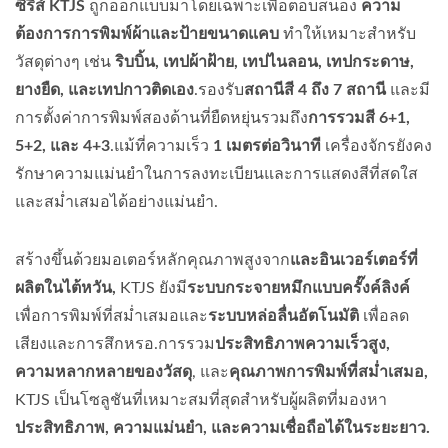
ซีรีส์ KTJS
ถูกออกแบบมาโดยเฉพาะเพื่อตอบสนอง
ความ
ต้องการการพิมพ์ผ้าและป้ายขนาดแคบ
ทำให้เหมาะสำหรับ
วัสดุต่างๆ เช่น
ริบบิ้น, เทปผ้าฝ้าย, เทปไนลอน, เทปกระดาษ,
ยางยืด, และเทปกาวติดเอง
.รองรับ
สถานีสี 4 ถึง 7 สถานี
และมี
การตั้งค่าการพิมพ์สองด้านที่ยืดหยุ่นรวมถึง
การรวมสี 6+1,
5+2, และ 4+3
.แม้ที่ความเร็ว
1 เมตรต่อวินาที
เครื่องจักรยังคง
รักษาความแม่นยำในการลงทะเบียนและการแสดงสีที่สดใส
และสม่ำเสมอได้อย่างแม่นยำ.
สร้างขึ้นด้วยมอเตอร์หลักคุณภาพสูงจาก
และอินเวอร์เตอร์ที่
ผลิตในไต้หวัน,
KTJS ยังมี
ระบบกระจายหมึกแบบครั๊งค์ลิงค์
เพื่อการพิมพ์ที่สม่ำเสมอและ
ระบบหล่อลื่นอัตโนมัติ
เพื่อลด
เสียงและการสึกหรอ.การรวม
ประสิทธิภาพความเร็วสูง,
ความหลากหลายของวัสดุ
, และ
คุณภาพการพิมพ์ที่สม่ำเสมอ,
KTJS เป็นโซลูชันที่เหมาะสมที่สุดสำหรับผู้ผลิตที่มองหา
ประสิทธิภาพ, ความแม่นยำ, และความเชื่อถือได้ในระยะยาว.