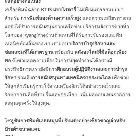
ผลิตอย่างต่อเนื่อง
เครื่องพิมพ์ฉลาก
KTJS แบบโรตารี่
ไม่เพียงแต่ออกแบบมา
สำหรับ
การพิมพ์สองด้านความเร็วสูง
และความเสถียรทางกล
แต่ยังได้รับการสนับสนุนจากเครือข่ายบริการหลังการขายทั่ว
โลกของ Kyang Yhe
ผ่านตัวแทนที่ได้รับการรับรองและทีม
เทคนิคท้องถิ่นของเรา เรามอบ
บริการบำรุงรักษาและ
ซ่อมแซมที่ได้มาตรฐาน
พร้อมกับ
คลังอะไหล่ที่มีสต็อกเพียง
พอ
ซึ่งช่วยลดความเสี่ยงในการหยุดทำงานได้อย่างมี
ประสิทธิภาพ.เรายังมี
การฝึกอบรมผู้ปฏิบัติงานและการบำรุง
รักษา
รวมถึง
การสนับสนุนทางเทคนิคจากระยะไกล
เพื่อช่วย
ให้ลูกค้าเรียนรู้การใช้งานเครื่องจักรได้อย่างรวดเร็วและ
รักษาการผลิตที่ราบรื่นและต่อเนื่อง—เพิ่มผลตอบแทนจากการ
ลงทุนทุกครั้งให้สูงสุด.
โซลูชันการพิมพ์แบบหมุนที่ปรับแต่งอย่างเชี่ยวชาญสำหรับ
ป้ายผ้าขนาดแคบ