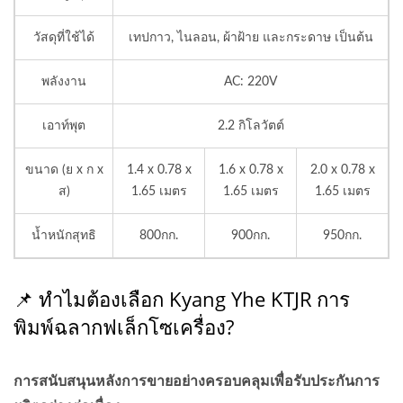
วัสดุที่ใช้ได้
เทปกาว, ไนลอน, ผ้าฝ้าย และกระดาษ เป็นต้น
พลังงาน
AC: 220V
เอาท์พุต
2.2 กิโลวัตต์
ขนาด (ย x ก x
1.4 x 0.78 x
1.6 x 0.78 x
2.0 x 0.78 x
ส)
1.65 เมตร
1.65 เมตร
1.65 เมตร
น้ำหนักสุทธิ
800กก.
900กก.
950กก.
📌 ทำไมต้องเลือก Kyang Yhe KTJR
การ
พิมพ์ฉลากฟเล็กโซ
เครื่อง?
การสนับสนุนหลังการขายอย่างครอบคลุมเพื่อรับประกันการ