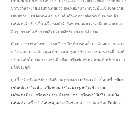
เครื่องจักรอุตสาหกรรมของเราทำงานได้อย่างรวดเร็วและเสถียร พร้อมการ
บำรุงรักษาที่ง่าย แอปพลิเคชันรวมถึงเทปยืดและเทปริบบิ้น เข็มขัดนิรภัย
เข็มขัดกระเป๋าเดินทาง และระบบตีนตุ๊กแก สายผลิตภัณฑ์ประกอบด้วย
เครื่องทอผ้าด้วยเข็ม เครื่องทอผ้าผ้ารัดขนาดแคบ เครื่องพิมพ์ฉลาก และ
อื่นๆ - สร้างขึ้นเพื่อการผลิตที่มีประสิทธิภาพและสม่ำเสมอ.
ด้วยประสบการณ์มากกว่า 60 ปี KY ให้บริการติดตั้ง การฝึกอบรม ชิ้นส่วน
อะไหล่ และการสนับสนุนหลังการขาย พูดคุยกับวิศวกรของเราวันนี้—ขอคำ
ปรึกษาหรือใบเสนอราคาฟรีเพื่อเลือกเครื่องจักรที่เหมาะสมสำหรับสายการ
ผลิตของคุณ.
ดูเครื่องจักรสิ่งทอที่มีประสิทธิภาพสูงของเรา
เครื่องทอผ้าเข็ม
,
เครื่องพิมพ์
,
เครื่องถัก
,
เครื่องพัน
,
เครื่องคลุม
,
เครื่องบรรจุ
,
เครื่องพันกรวย
,
เครื่องตัดป้าย
,
เครื่องทำปลายเชือกรองเท้า
,
เครื่องทำให้เสร็จและแป้ง
,
เครื่องตัด
,
เครื่องถักโครเชต์
,
เครื่องถักเชือก.
และอย่าลังเลที่จะ
ติดต่อเรา
.