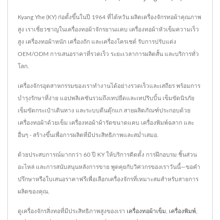
Kyang Yhe (KY) ก่อตั้งขึ้นในปี 1964 ที่ไต้หวัน ผลิตเครื่องจักรทอผ้าคุณภาพ
สูง เราเชี่ยวชาญในเครื่องทอผ้าจักรยานแคบ เครื่องทอผ้าหัวเข็มความเร็ว
สูง เครื่องทอผ้าหนัก เครื่องถัก และเครื่องโครเชต์ รับการปรับแต่ง
OEM/ODM การเสนอราคาที่รวดเร็ว ระยะเวลาการผลิตสั้น และบริการทั่ว
โลก.
เครื่องจักรอุตสาหกรรมของเราทำงานได้อย่างรวดเร็วและเสถียร พร้อมการ
บำรุงรักษาที่ง่าย แอปพลิเคชันรวมถึงเทปยืดและเทปริบบิ้น เข็มขัดนิรภัย
เข็มขัดกระเป๋าเดินทาง และระบบตีนตุ๊กแก สายผลิตภัณฑ์ประกอบด้วย
เครื่องทอผ้าด้วยเข็ม เครื่องทอผ้าผ้ารัดขนาดแคบ เครื่องพิมพ์ฉลาก และ
อื่นๆ - สร้างขึ้นเพื่อการผลิตที่มีประสิทธิภาพและสม่ำเสมอ.
ด้วยประสบการณ์มากกว่า 60 ปี KY ให้บริการติดตั้ง การฝึกอบรม ชิ้นส่วน
อะไหล่ และการสนับสนุนหลังการขาย พูดคุยกับวิศวกรของเราวันนี้—ขอคำ
ปรึกษาหรือใบเสนอราคาฟรีเพื่อเลือกเครื่องจักรที่เหมาะสมสำหรับสายการ
ผลิตของคุณ.
ดูเครื่องจักรสิ่งทอที่มีประสิทธิภาพสูงของเรา
เครื่องทอผ้าเข็ม
,
เครื่องพิมพ์
,