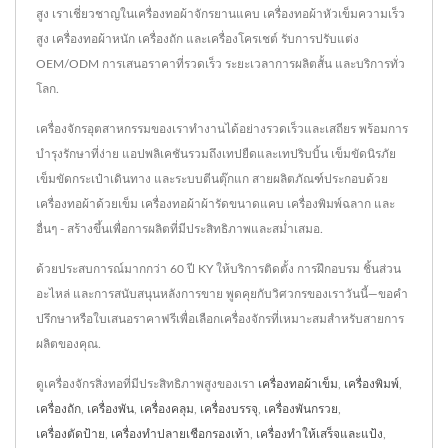
สูง เราเชี่ยวชาญในเครื่องทอผ้าจักรยานแคบ เครื่องทอผ้าหัวเข็มความเร็ว
สูง เครื่องทอผ้าหนัก เครื่องถัก และเครื่องโครเชต์ รับการปรับแต่ง
OEM/ODM การเสนอราคาที่รวดเร็ว ระยะเวลาการผลิตสั้น และบริการทั่ว
โลก.
เครื่องจักรอุตสาหกรรมของเราทำงานได้อย่างรวดเร็วและเสถียร พร้อมการ
บำรุงรักษาที่ง่าย แอปพลิเคชันรวมถึงเทปยืดและเทปริบบิ้น เข็มขัดนิรภัย
เข็มขัดกระเป๋าเดินทาง และระบบตีนตุ๊กแก สายผลิตภัณฑ์ประกอบด้วย
เครื่องทอผ้าด้วยเข็ม เครื่องทอผ้าผ้ารัดขนาดแคบ เครื่องพิมพ์ฉลาก และ
อื่นๆ - สร้างขึ้นเพื่อการผลิตที่มีประสิทธิภาพและสม่ำเสมอ.
ด้วยประสบการณ์มากกว่า 60 ปี KY ให้บริการติดตั้ง การฝึกอบรม ชิ้นส่วน
อะไหล่ และการสนับสนุนหลังการขาย พูดคุยกับวิศวกรของเราวันนี้—ขอคำ
ปรึกษาหรือใบเสนอราคาฟรีเพื่อเลือกเครื่องจักรที่เหมาะสมสำหรับสายการ
ผลิตของคุณ.
ดูเครื่องจักรสิ่งทอที่มีประสิทธิภาพสูงของเรา
เครื่องทอผ้าเข็ม
,
เครื่องพิมพ์
,
เครื่องถัก
,
เครื่องพัน
,
เครื่องคลุม
,
เครื่องบรรจุ
,
เครื่องพันกรวย
,
เครื่องตัดป้าย
,
เครื่องทำปลายเชือกรองเท้า
,
เครื่องทำให้เสร็จและแป้ง
,