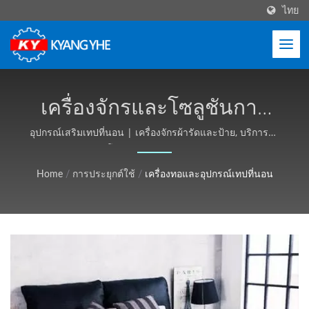
ไทย
เครื่องจักรและโซลูชันการ
ผลิตเทปที่นอน | อุปกรณ์สิ่ง
อุปกรณ์เสริมเทปที่นอน | เครื่องจักรผ้ารัดและป้าย, บริการทั่ว
โลก - Kyang Yhe (KY)
ทออุตสาหกรรม ปรับแต่งได้
Home
/
การประยุกต์ใช้
/
เครื่องทอและอุปกรณ์เทปที่นอน
ขอใบเสนอราคาได้ฟรี -
Kyang Yhe (KY)