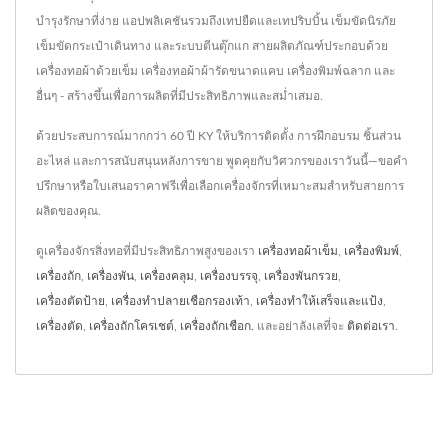
บำรุงรักษาที่ง่าย แอปพลิเคชันรวมถึงเทปยืดและเทปริบบิ้น เข็มขัดนิรภัย
เข็มขัดกระเป๋าเดินทาง และระบบตีนตุ๊กแก สายผลิตภัณฑ์ประกอบด้วย
เครื่องทอผ้าด้วยเข็ม เครื่องทอผ้าผ้ารัดขนาดแคบ เครื่องพิมพ์ฉลาก และ
อื่นๆ - สร้างขึ้นเพื่อการผลิตที่มีประสิทธิภาพและสม่ำเสมอ.
ด้วยประสบการณ์มากกว่า 60 ปี KY ให้บริการติดตั้ง การฝึกอบรม ชิ้นส่วน
อะไหล่ และการสนับสนุนหลังการขาย พูดคุยกับวิศวกรของเราวันนี้—ขอคำ
ปรึกษาหรือใบเสนอราคาฟรีเพื่อเลือกเครื่องจักรที่เหมาะสมสำหรับสายการ
ผลิตของคุณ.
ดูเครื่องจักรสิ่งทอที่มีประสิทธิภาพสูงของเรา
เครื่องทอผ้าเข็ม
,
เครื่องพิมพ์
,
เครื่องถัก
,
เครื่องพัน
,
เครื่องคลุม
,
เครื่องบรรจุ
,
เครื่องพันกรวย
,
เครื่องตัดป้าย
,
เครื่องทำปลายเชือกรองเท้า
,
เครื่องทำให้เสร็จและแป้ง
,
เครื่องตัด
,
เครื่องถักโครเชต์
,
เครื่องถักเชือก.
และอย่าลังเลที่จะ
ติดต่อเรา
.