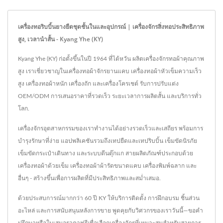
เครื่องทอริบบิ้นยางยืดชุดชั้นในและอุปกรณ์ | เครื่องจักรสิ่งทอประสิทธิภาพ
สูง, เวลานำสั้น - Kyang Yhe (KY)
Kyang Yhe (KY) ก่อตั้งขึ้นในปี 1964 ที่ไต้หวัน ผลิตเครื่องจักรทอผ้าคุณภาพ
สูง เราเชี่ยวชาญในเครื่องทอผ้าจักรยานแคบ เครื่องทอผ้าหัวเข็มความเร็ว
สูง เครื่องทอผ้าหนัก เครื่องถัก และเครื่องโครเชต์ รับการปรับแต่ง
OEM/ODM การเสนอราคาที่รวดเร็ว ระยะเวลาการผลิตสั้น และบริการทั่ว
โลก.
เครื่องจักรอุตสาหกรรมของเราทำงานได้อย่างรวดเร็วและเสถียร พร้อมการ
บำรุงรักษาที่ง่าย แอปพลิเคชันรวมถึงเทปยืดและเทปริบบิ้น เข็มขัดนิรภัย
เข็มขัดกระเป๋าเดินทาง และระบบตีนตุ๊กแก สายผลิตภัณฑ์ประกอบด้วย
เครื่องทอผ้าด้วยเข็ม เครื่องทอผ้าผ้ารัดขนาดแคบ เครื่องพิมพ์ฉลาก และ
อื่นๆ - สร้างขึ้นเพื่อการผลิตที่มีประสิทธิภาพและสม่ำเสมอ.
ด้วยประสบการณ์มากกว่า 60 ปี KY ให้บริการติดตั้ง การฝึกอบรม ชิ้นส่วน
อะไหล่ และการสนับสนุนหลังการขาย พูดคุยกับวิศวกรของเราวันนี้—ขอคำ
ปรึกษาหรือใบเสนอราคาฟรีเพื่อเลือกเครื่องจักรที่เหมาะสมสำหรับสายการ