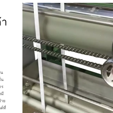
ง
้า
็น
่น
าร
มี
้าย
์ที่