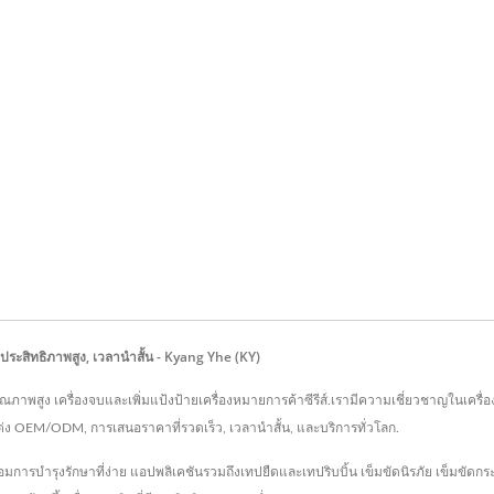
งทอประสิทธิภาพสูง, เวลานำสั้น - Kyang Yhe (KY)
่งทอคุณภาพสูง เครื่องจบและเพิ่มแป้งป้ายเครื่องหมายการค้าซีรีส์.เรามีความเชี่ยวชาญในเ
บแต่ง OEM/ODM, การเสนอราคาที่รวดเร็ว, เวลานำสั้น, และบริการทั่วโลก.
มการบำรุงรักษาที่ง่าย แอปพลิเคชันรวมถึงเทปยืดและเทปริบบิ้น เข็มขัดนิรภัย เข็มขัดก