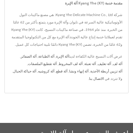
مقدمة خدمة Kyang Yhe (KY) آلة الإبرة
شركة Kyang Yhe Delicate Machine Co., Ltd. هي مصنع ماكينات النول
الأوتوماتيكية عالية السرعة في تايوان وآلة الإبرة مورد يتمتع بأكثر من 62 عامًا
من الخبرة. منذ عام 1964، في صناعة ماكينات النسيج، كانت Kyang Yhe (KY)
تقدم لعملائنا خدمة إنتاج عالية الجودة.آلة الإبرة مع كل من التكنولوجيا المتقدمة
و62 عامًا من الخبرة، تضمن Kyang Yhe (KY) دائمًا تلبية احتياجات كل عميل.
عرض آلات النسيج عالية الكفاءة لدينا
آلة الإبرة
,
آلة الطباعة
,
آلة الضفائر
,
آلة لف
,
آلة تغليف
,
آلة تعبئة
,
آلة لف المخروط
,
آلة تقطيع الملصقات
,
آلة تزيين أربطة الأحذية
,
آلة إنهاء ونشا
,
آلة قطع
,
آلة كروشيه
,
آلة حياكة الحبال.
ولا تتردد في
الاتصال بنا
.