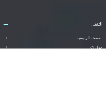
التنقل
الصفحة الرئيسية
حول KY
ماكينات KY
التطبيق
الحل
خدمة KY
اتصل بـ KY