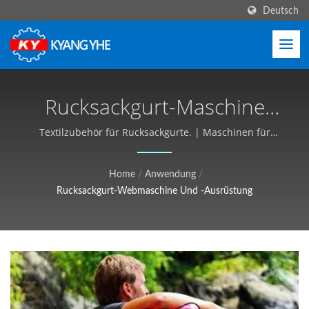
Deutsch
Rucksackgurt-Maschine
Und Produktionslösungen
Textilzubehör für Rucksackgurte. | Maschinen für
schmale Gewebe und Etiketten, globaler Service -
| Industrielle
Kyang Yhe (KY)
Home
/
Anwendung
/
Textilausrüstung,
Rucksackgurt-Webmaschine Und -Ausrüstung
Anpassbar, Kostenloses
Angebot - Kyang Yhe (KY)