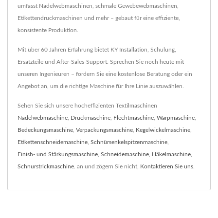
umfasst Nadelwebmaschinen, schmale Gewebewebmaschinen,
Etikettendruckmaschinen und mehr – gebaut für eine effiziente,
konsistente Produktion.
Mit über 60 Jahren Erfahrung bietet KY Installation, Schulung,
Ersatzteile und After-Sales-Support. Sprechen Sie noch heute mit
unseren Ingenieuren – fordern Sie eine kostenlose Beratung oder ein
Angebot an, um die richtige Maschine für Ihre Linie auszuwählen.
Sehen Sie sich unsere hocheffizienten Textilmaschinen
Nadelwebmaschine
,
Druckmaschine
,
Flechtmaschine
,
Warpmaschine
,
Bedeckungsmaschine
,
Verpackungsmaschine
,
Kegelwickelmaschine
,
Etikettenschneidemaschine
,
Schnürsenkelspitzenmaschine
,
Finish- und Stärkungsmaschine
,
Schneidemaschine
,
Häkelmaschine
,
Schnurstrickmaschine.
an und zögern Sie nicht,
Kontaktieren Sie uns
.