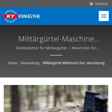
Deutsch
Militärgürtel-Maschine
Und Produktionslösungen
Textilzubehör für Militärgürtel. | Maschinen für
schmale Gewebe und Etiketten, globaler Service -
| Industrielle
Kyang Yhe (KY)
Home
/
Anwendung
/
Militärgürtel-Webstuhl Und -Ausrüstung
Textilausrüstung,
Anpassbar, Kostenloses
Angebot - Kyang Yhe (KY)