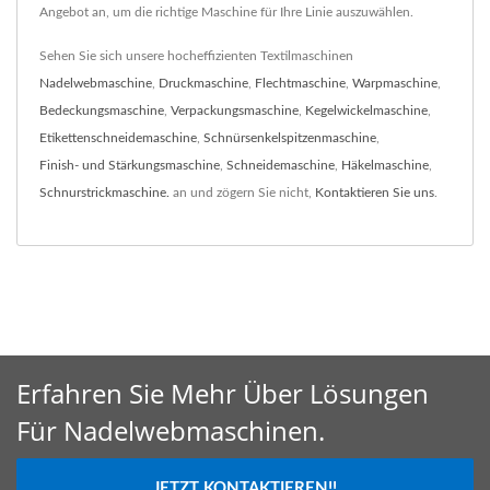
Angebot an, um die richtige Maschine für Ihre Linie auszuwählen.
Sehen Sie sich unsere hocheffizienten Textilmaschinen
Nadelwebmaschine
,
Druckmaschine
,
Flechtmaschine
,
Warpmaschine
,
Bedeckungsmaschine
,
Verpackungsmaschine
,
Kegelwickelmaschine
,
Etikettenschneidemaschine
,
Schnürsenkelspitzenmaschine
,
Finish- und Stärkungsmaschine
,
Schneidemaschine
,
Häkelmaschine
,
Schnurstrickmaschine.
an und zögern Sie nicht,
Kontaktieren Sie uns
.
Erfahren Sie Mehr Über Lösungen
Für Nadelwebmaschinen.
JETZT KONTAKTIEREN!!