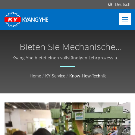
Deutsch
Bieten Sie Mechanische
Tutorials Und
Kyang Yhe bietet einen vollständigen Lehrprozess und
umfassende Dienstleistungen an | Langlebige
Schulungsdienstleistungen
Textilmaschinen für Reißverschluss, Etikett, Gurtband
Home
/
KY-Service
/
Know-How-Technik
An | Hochleistungs-
- Kyang Yhe (KY)
Textilmaschinen, Kurze
Lieferzeiten - Kyang Yhe
(KY)