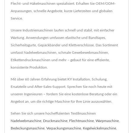
Flecht- und Häkelmaschinen spezialisiert. Erhalten Sie OEM/ODM-
Anpassungen, schnelle Angebote, kurze Lieferzeiten und globalen
Service.
Unsere Industriemaschinen laufen schnell und stabil, mit einfacher
Wartung. Anwendungen umfassen elastische und Bandtapes,
Sicherheitsgurte, Gepäckbänder und Klettverschlüsse. Das Sortiment
umfasst Nadelwebmaschinen, schmale Gewebewebmaschinen,
Etikettendruckmaschinen und mehr – gebaut für eine effiziente,
konsistente Produktion.
Mit über 60 Jahren Erfahrung bietet KY Installation, Schulung,
Ersatzteile und After-Sales-Support. Sprechen Sie noch heute mit
unseren Ingenieuren – fordern Sie eine kostenlose Beratung oder ein
Angebot an, um die richtige Maschine für Ihre Linie auszuwählen.
Sehen Sie sich unsere hocheffizienten Textilmaschinen
Nadelwebmaschine
,
Druckmaschine
,
Flechtmaschine
,
Warpmaschine
,
Bedeckungsmaschine
,
Verpackungsmaschine
,
Kegelwickelmaschine
,