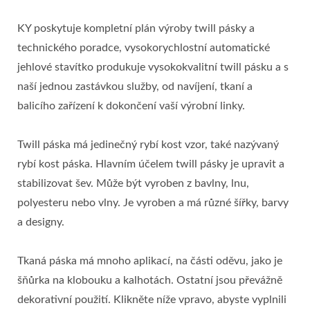
KY poskytuje kompletní plán výroby twill pásky a
technického poradce, vysokorychlostní automatické
jehlové stavítko produkuje vysokokvalitní twill pásku a s
naší jednou zastávkou služby, od navíjení, tkaní a
balicího zařízení k dokončení vaší výrobní linky.
Twill páska má jedinečný rybí kost vzor, také nazývaný
rybí kost páska. Hlavním účelem twill pásky je upravit a
stabilizovat šev. Může být vyroben z bavlny, lnu,
polyesteru nebo vlny. Je vyroben a má různé šířky, barvy
a designy.
Tkaná páska má mnoho aplikací, na části oděvu, jako je
šňůrka na klobouku a kalhotách. Ostatní jsou převážně
dekorativní použití. Klikněte níže vpravo, abyste vyplnili