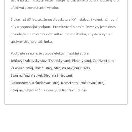
stroje na tkaní úzkých textilií, stroje na tisk štítků a další - navrženy pro
efektivní a konzistentní výrobu.
S více než 60 lety zkušeností poskytuje KY instalaci, školení, náhradní
díly a poprodejní podporu. Promluvte si s našimi inženýry ještě dnes –
požádejte o bezplatnou konzultaci nebo nabídku, abyste si vybrali
správný stroj pro vaši linku.
Podívejte se na naše vysoce efektivní textilní stroje
Jehlový tkalcovský stav
,
Tiskařský stroj
,
Pletený stroj
,
Zahřívací stroj
,
Zakrývací stroj
,
Balení stroj
,
Stroj na navíjení kuželů
,
Stroj na řezání etiket
,
Stroj na šněrování
,
Dokončovací a škrobovací stroj
,
Řezací stroj
,
Háčkovací stroj
,
Stroj na pletení šňůr.
a neváhejte
Kontaktujte nás
.