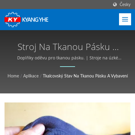
Česky
Stroj Na Tkanou Pásku A
Výrobní Řešení |
Doplňky oděvu pro tkanou pásku. | Stroje na úzké
tkaniny a štítky, globální servis - Kyang Yhe (KY)
Průmyslové Textilní
Home
/
Aplikace
/
Tkalcovský Stav Na Tkanou Pásku A Vybavení
Zařízení, Přizpůsobitelné,
Bezplatná Nabídka - Kyang
Yhe (KY)