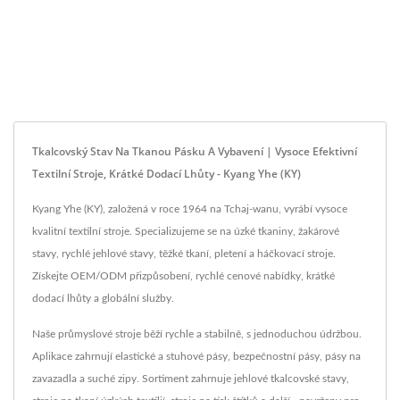
Tkalcovský Stav Na Tkanou Pásku A Vybavení | Vysoce Efektivní
Textilní Stroje, Krátké Dodací Lhůty - Kyang Yhe (KY)
Kyang Yhe (KY), založená v roce 1964 na Tchaj-wanu, vyrábí vysoce
kvalitní textilní stroje. Specializujeme se na úzké tkaniny, žakárové
stavy, rychlé jehlové stavy, těžké tkaní, pletení a háčkovací stroje.
Získejte OEM/ODM přizpůsobení, rychlé cenové nabídky, krátké
dodací lhůty a globální služby.
Naše průmyslové stroje běží rychle a stabilně, s jednoduchou údržbou.
Aplikace zahrnují elastické a stuhové pásy, bezpečnostní pásy, pásy na
zavazadla a suché zipy. Sortiment zahrnuje jehlové tkalcovské stavy,