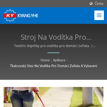
Česky
Stroj Na Vodítka Pro
Domácí Zvířata A Řešení
Textilní doplňky pro vodítka pro domácí zvířata. |
Stroje na úzké tkaniny a štítky, globální servis - Kyang
Výroby | Průmyslové
Yhe (KY)
Home
/
Aplikace
/
Textilní Zařízení,
Tkalcovský Stav Na Vodítka Pro Domácí Zvířata A Vybavení
Přizpůsobitelné, Bezplatná
Nabídka - Kyang Yhe (KY)