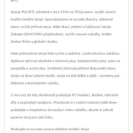
(KY)
Kyang Yhe (KY), založená v roce 1964 na Tchaj-wanu, vyrábí vysoce
kvalitní textilní stroje. Specializujeme se na úzké tkaniny, žakárové
stavy, rychlé jehlové stavy, těžké tkaní, pletení a háčkovací stroje.
Získejte OEM/ODM přizpůsobení, rychlé cenové nabídky, krátké
dodací lhůty a globální služby.
Naše průmyslové stroje běží rychle a stabilně, s jednoduchou údržbou.
Aplikace zahrnují elastické a stuhové pásy, bezpečnostní pásy, pásy na
zavazadla a suché zipy. Sortiment zahrnuje jehlové tkalcovské stavy,
stroje na tkaní úzkých textilií, stroje na tisk štítků a další - navrženy pro
efektivní a konzistentní výrobu.
S více než 60 lety zkušeností poskytuje KY instalaci, školení, náhradní
díly a poprodejní podporu. Promluvte si s našimi inženýry ještě dnes –
požádejte o bezplatnou konzultaci nebo nabídku, abyste si vybrali
správný stroj pro vaši linku.
Podívejte se na naše vysoce efektivní textilní stroje