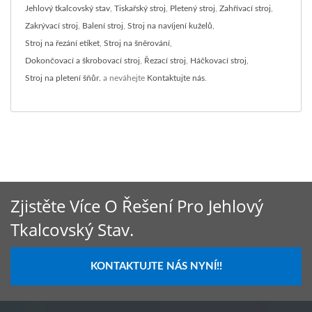
Jehlový tkalcovský stav
,
Tiskařský stroj
,
Pletený stroj
,
Zahřívací stroj
,
Zakrývací stroj
,
Balení stroj
,
Stroj na navíjení kuželů
,
Stroj na řezání etiket
,
Stroj na šněrování
,
Dokončovací a škrobovací stroj
,
Řezací stroj
,
Háčkovací stroj
,
Stroj na pletení šňůr.
a neváhejte
Kontaktujte nás
.
Zjistěte Více O Řešení Pro Jehlový
Tkalcovský Stav.
KONTAKTUJTE NÁS NYNÍ!!