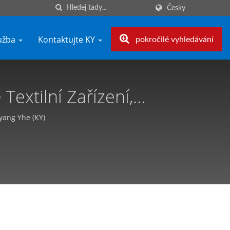
Česky
lužba
Kontaktujte KY
pokročilé vyhledávání
extilní Zařízení,
ang Yhe (KY)
Kyang Yhe (KY)