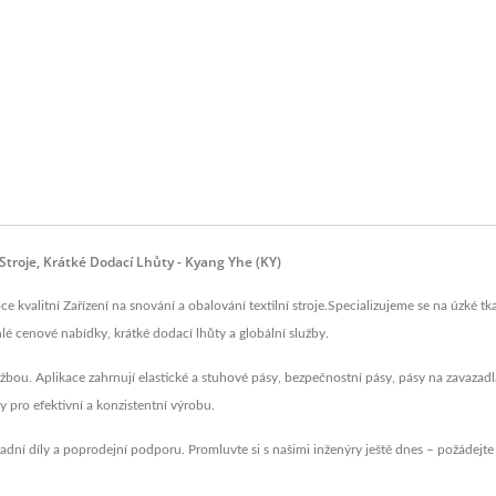
 Stroje, Krátké Dodací Lhůty - Kyang Yhe (KY)
 kvalitní Zařízení na snování a obalování textilní stroje.Specializujeme se na úzké tka
é cenové nabídky, krátké dodací lhůty a globální služby.
žbou. Aplikace zahrnují elastické a stuhové pásy, bezpečnostní pásy, pásy na zavazadl
eny pro efektivní a konzistentní výrobu.
hradní díly a poprodejní podporu. Promluvte si s našimi inženýry ještě dnes – požádejt