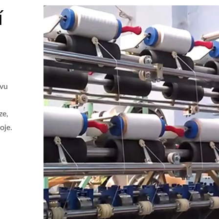
í
avu
ze,
oje.