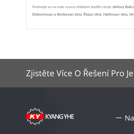
Podívejte se na naše vysoce efektivní textilní stroje
Jehlový tkalc
Dokončovací a škrobovací stroj
,
Řezací stroj
,
Háčkovací stroj
,
Str
Zjistěte Více O Řešení Pro J
Na