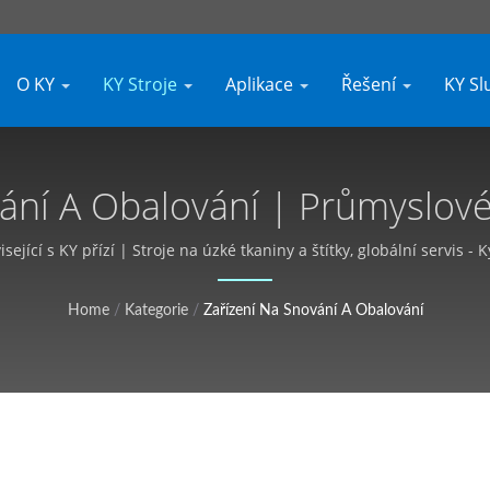
O KY
KY Stroje
Aplikace
Řešení
KY S
ání A Obalování | Průmyslové T
elné, Bezplatná Nabídka - Ky
isející s KY přízí | Stroje na úzké tkaniny a štítky, globální servis - 
Home
/
Kategorie
/
Zařízení Na Snování A Obalování