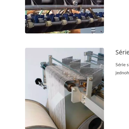
Séri
Série 
jednoh
Série Tkalců S Jehlou
Sé