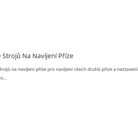
e Strojů Na Navíjení Příze
strojů na navíjení příze pro navíjení všech druhů příze a nastavení
o...
rie Žakárových Tkalců
Série Tkalců S Jehl