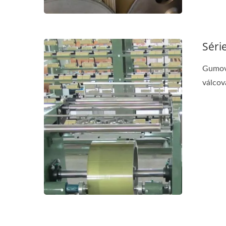
Séri
Gumový
válcov