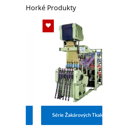
Horké Produkty
ou
Série Žakárových Tkalců