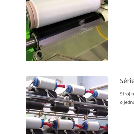
Séri
Stroj 
o jedn