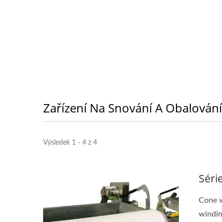
Zařízení Na Snování A Obalování
Výsledek 1 - 4 z 4
Séri
Cone w
windin