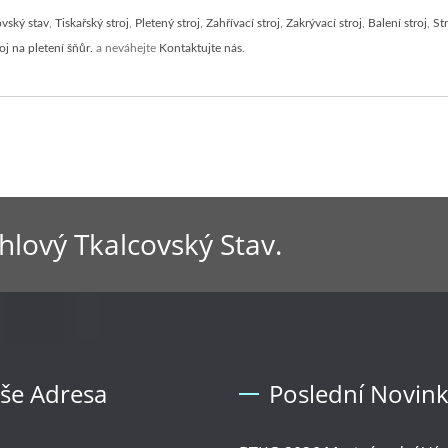
ovský stav
,
Tiskařský stroj
,
Pletený stroj
,
Zahřívací stroj
,
Zakrývací stroj
,
Balení stroj
,
St
oj na pletení šňůr.
a neváhejte
Kontaktujte nás
.
ehlový Tkalcovský Stav.
še Adresa
Poslední Novin