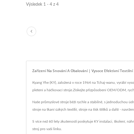
Výsledek 1 - 4 z 4
Zařízení Na Snování A Obalování | Vysoce Efektivní Textilní
Kyang Yhe (KY), založená v roce 1964 na Tchaj-wanu, vyrábí vysoce
pletení a háčkovací stroje.Získejte přizpůsobení OEM/ODM, rychl
Naše průmyslové stroje běží rychle a stabilně, s jednoduchou údr
stroje na tkaní úzkých textilií, stroje na tisk štítků a další - navrž
S více než 60 lety zkušeností poskytuje KY instalaci, školení, ná
stroj pro vaši linku.