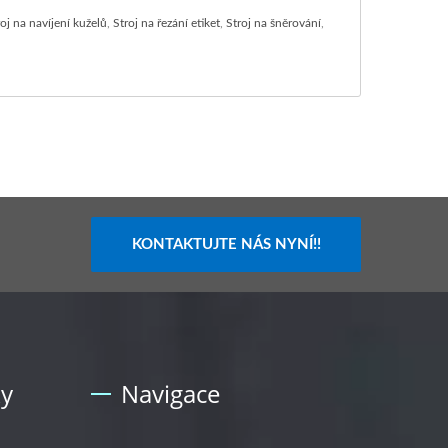
roj na navíjení kuželů
,
Stroj na řezání etiket
,
Stroj na šněrování
,
KONTAKTUJTE NÁS NYNÍ!!
ky
Navigace