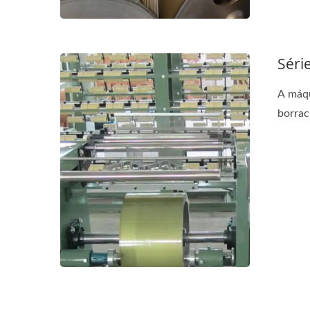
Séri
Série De Teares De Agulha
Sér
A máqu
borrac