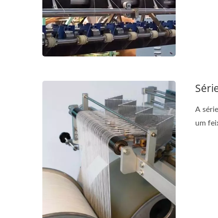
Séri
A séri
um fei