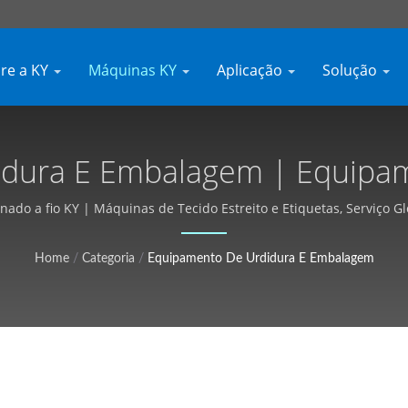
re a KY
Máquinas KY
Aplicação
Solução
ura E Embalagem | Equipamen
vel, Orçamento Gratuito - Ky
ado a fio KY | Máquinas de Tecido Estreito e Etiquetas, Serviço Gl
Home
/
Categoria
/
Equipamento De Urdidura E Embalagem