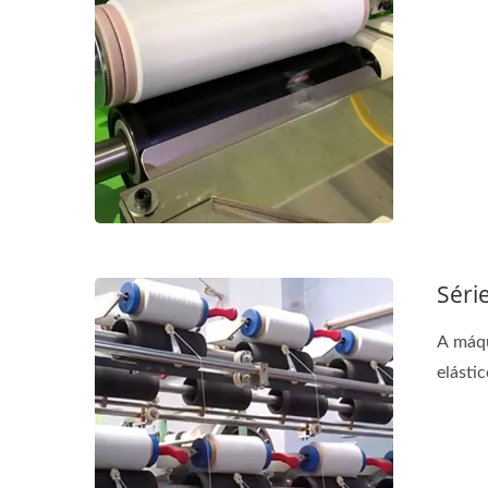
Séri
A máqu
elástic