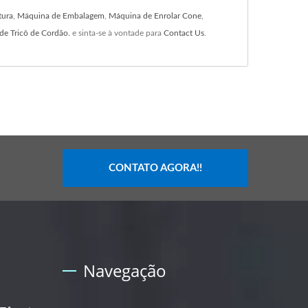
tura
,
Máquina de Embalagem
,
Máquina de Enrolar Cone
,
e Tricô de Cordão.
e sinta-se à vontade para
Contact Us
.
CONTATO AGORA!!
Navegação