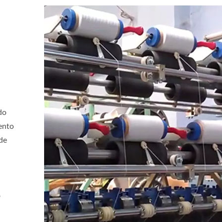
do
mento
de
o