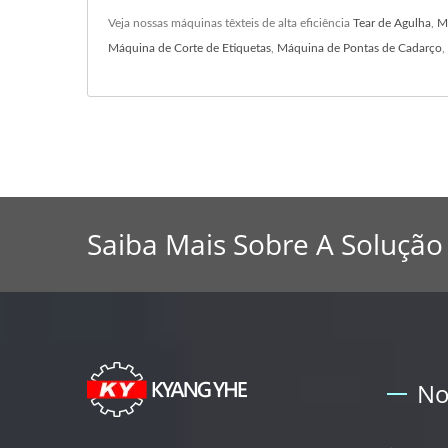
Veja nossas máquinas têxteis de alta eficiência
Tear de Agulha
,
M
Máquina de Corte de Etiquetas
,
Máquina de Pontas de Cadarço
,
Saiba Mais Sobre A Solução
No