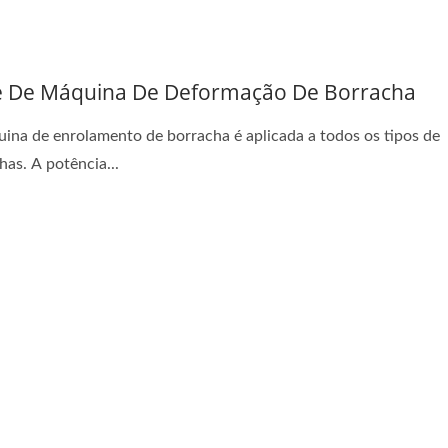
e De Máquina De Deformação De Borracha
ie De Teares Jacquard
Série De Teares De Ag
ina de enrolamento de borracha é aplicada a todos os tipos de
has. A potência...