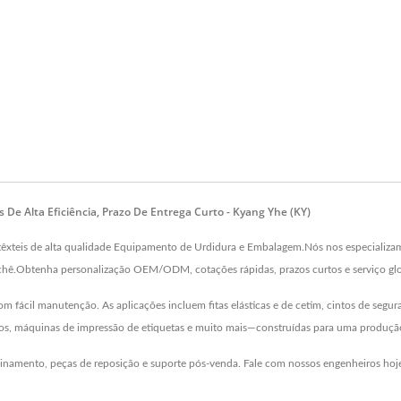
e Alta Eficiência, Prazo De Entrega Curto - Kyang Yhe (KY)
xteis de alta qualidade Equipamento de Urdidura e Embalagem.Nós nos especializamos
ochê.Obtenha personalização OEM/ODM, cotações rápidas, prazos curtos e serviço glo
m fácil manutenção. As aplicações incluem fitas elásticas e de cetim, cintos de segur
itos, máquinas de impressão de etiquetas e muito mais—construídas para uma produção 
reinamento, peças de reposição e suporte pós-venda. Fale com nossos engenheiros hoj