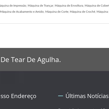
áquina de Impressão
,
Máquina de Trançar
,
Máquina de Envoltura
,
Máquina de Cober
Máquina de Acabamento e Amido
,
Máquina de Corte
,
Máquina de Crochê
,
Máquina d
 De Tear De Agulha.
sso Endereço
Últimas Notícias