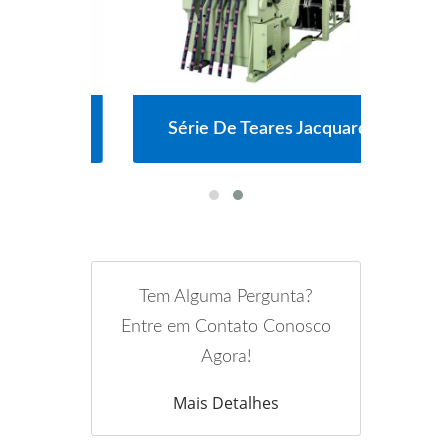
ulha
Série De Teares Jacquard
Sér
Tem Alguma Pergunta?
Entre em Contato Conosco
Agora!
Mais Detalhes