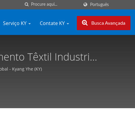
Português
Serviço KY
Contate KY
Busca Avançada
to Têxtil Industrial,
ang Yhe (KY)
obal - Kyang Yhe (KY)