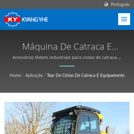
Português
Máquina De Catraca E
Soluções De Produção |
Acessórios têxteis industriais para cintas de catraca. |
Máquinas de Tecido Estreito e Etiquetas, Serviço
Equipamento Têxtil
Global - Kyang Yhe (KY)
Home
/
Aplicação
/
Tear De Cintas De Catraca E Equipamento
Industrial, Personalizável,
Orçamento Gratuito -
Kyang Yhe (KY)