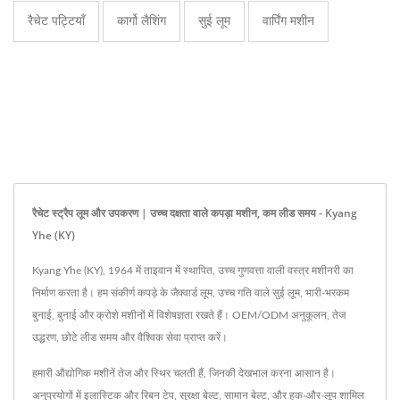
रैचेट पट्टियाँ
कार्गो लैशिंग
सुई लूम
वार्पिंग मशीन
रैचेट स्ट्रैप लूम और उपकरण | उच्च दक्षता वाले कपड़ा मशीन, कम लीड समय - Kyang
Yhe (KY)
Kyang Yhe (KY), 1964 में ताइवान में स्थापित, उच्च गुणवत्ता वाली वस्त्र मशीनरी का
निर्माण करता है। हम संकीर्ण कपड़े के जैक्वार्ड लूम, उच्च गति वाले सुई लूम, भारी-भरकम
बुनाई, बुनाई और क्रोशे मशीनों में विशेषज्ञता रखते हैं। OEM/ODM अनुकूलन, तेज
उद्धरण, छोटे लीड समय और वैश्विक सेवा प्राप्त करें।
हमारी औद्योगिक मशीनें तेज और स्थिर चलती हैं, जिनकी देखभाल करना आसान है।
अनुप्रयोगों में इलास्टिक और रिबन टेप, सुरक्षा बेल्ट, सामान बेल्ट, और हुक-और-लूप शामिल