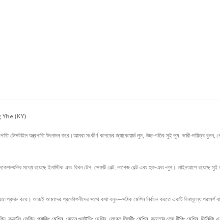
Kyang Yhe (KY)
ত্রপাতি টেক্সটাইল যন্ত্রপাতি উৎপাদন করে।আমরা সংকীর্ণ কাপড়ের জ্যাকোয়ার্ড লুম, উচ্চ-গতির সুই লুম, ভারী-দায়িত্
লিকেশনগুলির মধ্যে রয়েছে ইলাস্টিক এবং রিবন টেপ, সেফটি বেল্ট, লাগেজ বেল্ট এবং হুক-এবং-লুপ। লাইনআপে রয়েছে সুই লু
ায়তা প্রদান করে। আজই আমাদের প্রকৌশলীদের সাথে কথা বলুন—সঠিক মেশিন নির্বাচন করতে একটি বিনামূল্যে পরামর্শ ব
েশিন
,
কভারিং মেশিন
,
প্যাকিং মেশিন
,
কোনে ওয়াইন্ডিং মেশিন
,
লেবেল স্লিটিং মেশিন
,
জুতোের লেস টিপিং মেশিন
,
ফিনিশিং এব