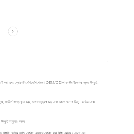
ব বুনন, বেণী করা এবং ক্রোশেট মেশিনে বিশেষজ্ঞ।OEM/ODM কাস্টমাইজেশন, দ্রুত উদ্ধৃতি,
ম, সংকীর্ণ কাপড় বুনন যন্ত্র, লেবেল মুদ্রণ যন্ত্র এবং আরও অনেক কিছু—কার্যকর এবং
া উদ্ধৃতি অনুরোধ করুন।
ং স্টার্চিং মেশিন
,
কাটিং মেশিন
,
ক্রোশে মেশিন
,
কর্ড নিটিং মেশিন।
দেখুন এবং