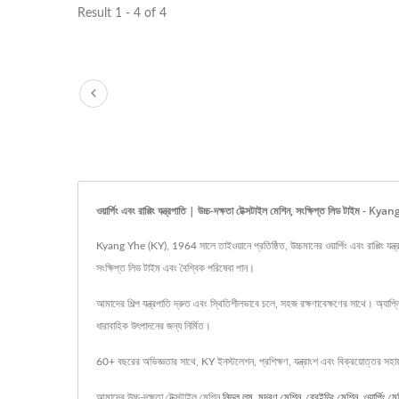
Result 1 - 4 of 4
ওয়ার্পিং এবং রাপ্পিং যন্ত্রপাতি | উচ্চ-দক্ষতা টেক্সটাইল মেশিন, সংক্ষিপ্ত লিড টাইম - 
Kyang Yhe (KY), 1964 সালে তাইওয়ানে প্রতিষ্ঠিত, উচ্চমানের ওয়ার্পিং এবং রাপ্পিং যন্
সংক্ষিপ্ত লিড টাইম এবং বৈশ্বিক পরিষেবা পান।
আমাদের শিল্প যন্ত্রপাতি দ্রুত এবং স্থিতিশীলভাবে চলে, সহজ রক্ষণাবেক্ষণের সাথে। অ্যাপ্
ধারাবাহিক উৎপাদনের জন্য নির্মিত।
60+ বছরের অভিজ্ঞতার সাথে, KY ইনস্টলেশন, প্রশিক্ষণ, যন্ত্রাংশ এবং বিক্রয়োত্তর সহ
আমাদের উচ্চ-দক্ষতা টেক্সটাইল মেশিন
নিডল লুম
,
মুদ্রণ মেশিন
,
ব্রেইডিং মেশিন
,
ওয়ার্পিং ম