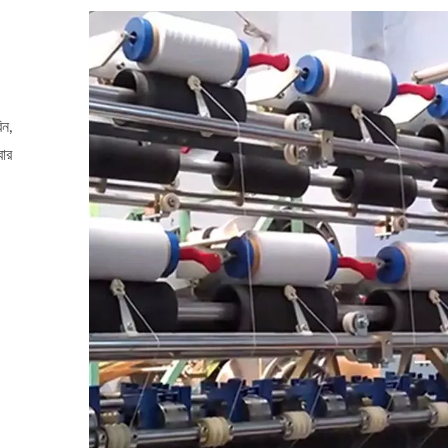
িন,
বার