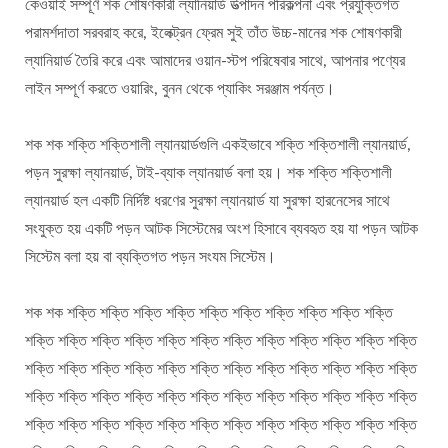
কেওয়াই সম্পূর্ণ শক শোষণকারী ল্যানিয়ার্ড উত্পাদন পরিকল্পনা এবং প্রযুক্তিগত
পরামর্শদাতা সরবরাহ করে, ইলেক্ট্রন ফ্রেম সুই তাঁত উচ্চ-মানের শক শোষণকারী
ল্যানিয়ার্ড তৈরি করে এবং আমাদের ওয়ান-স্টপ পরিষেবার সাথে, আপনার পণ্যের
লাইন সম্পূর্ণ করতে ওয়ারিং, বুনন থেকে প্যাকিং সরঞ্জাম পর্যন্ত।
শক শক শক্তি শক্তিশালী ল্যানয়ার্ডগুলি একইভাবে শক্তি শক্তিশালী ল্যানয়ার্ড,
পড়ন সুরক্ষা ল্যানয়ার্ড, টাই-ব্যাক ল্যানয়ার্ড বলা হয়। শক শক্তি শক্তিশালী
ল্যানয়ার্ড হল একটি নির্দিষ্ট ধরণের সুরক্ষা ল্যানয়ার্ড যা সুরক্ষা হারনেসের সাথে
সংযুক্ত হয় একটি পড়ন আটক সিস্টেমের অংশ হিসাবে ব্যবহৃত হয় যা পড়ন আটক
সিস্টেম বলা হয় বা ব্যক্তিগত পড়ন সংযম সিস্টেম।
শক শক শক্তি শক্তি শক্তি শক্তি শক্তি শক্তি শক্তি শক্তি শক্তি শক্তি
শক্তি শক্তি শক্তি শক্তি শক্তি শক্তি শক্তি শক্তি শক্তি শক্তি শক্তি শক্তি
শক্তি শক্তি শক্তি শক্তি শক্তি শক্তি শক্তি শক্তি শক্তি শক্তি শক্তি শক্তি
শক্তি শক্তি শক্তি শক্তি শক্তি শক্তি শক্তি শক্তি শক্তি শক্তি শক্তি শক্তি
শক্তি শক্তি শক্তি শক্তি শক্তি শক্তি শক্তি শক্তি শক্তি শক্তি শক্তি শক্তি