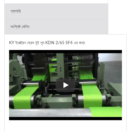
গ্যালারি
সংশ্লিষ্ট মেশিন
KY ইলেক্ট্রন ফ্রেম সুই লুম KDN 2/65 SF4 এর জন্য
KY ইলেক্ট্রন ফ্রেম সুই লুম KDN 2/65 