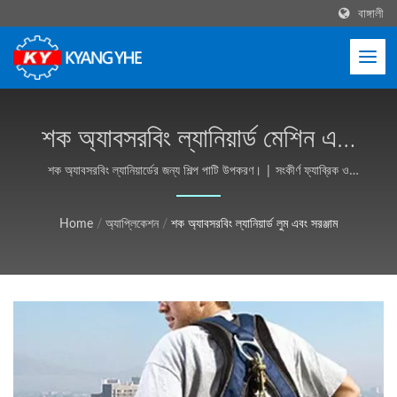
বাঙ্গালী
শক অ্যাবসরবিং ল্যানিয়ার্ড মেশিন এবং
উৎপাদন সমাধান | শিল্প টেক্সটাইল
শক অ্যাবসরবিং ল্যানিয়ার্ডের জন্য শিল্প পাটি উপকরণ। | সংকীর্ণ ফ্যাব্রিক ও
লেবেল যন্ত্রপাতি, বৈশ্বিক সেবা - Kyang Yhe (KY)
যন্ত্রপাতি, কাস্টমাইজযোগ্য, ফ্রি কোট
Home
/
অ্যাপ্লিকেশন
/
শক অ্যাবসরবিং ল্যানিয়ার্ড লুম এবং সরঞ্জাম
- Kyang Yhe (KY)