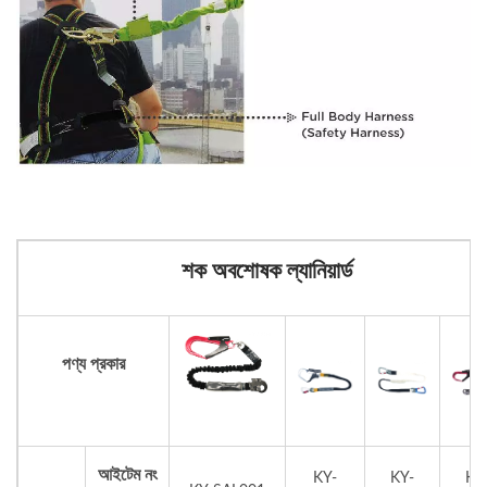
শক অবশোষক ল্যানিয়ার্ড
পণ্য প্রকার
আইটেম নং
KY-
KY-
KY