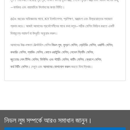
—কার্যকর এবং ধারাবাহিক উৎপাদনের জন্য নির্মিত।
60+ বছরের অভিজ্ঞতার সাথে, KY ইনস্টলেশন, প্রশিক্ষণ, যন্ত্রাংশ এবং বিক্রয়োত্তর সহায়তা
প্রদান করে। আজই আমাদের প্রকৌশলীদের সাথে কথা বলুন—সঠিক মেশিন নির্বাচন করতে একটি
বিনামূল্যে পরামর্শ বা উদ্ধৃতি অনুরোধ করুন।
আমাদের উচ্চ-দক্ষতা টেক্সটাইল মেশিন
নিডল লুম
,
মুদ্রণ মেশিন
,
ব্রেইডিং মেশিন
,
ওয়ার্পিং মেশিন
,
কভারিং মেশিন
,
প্যাকিং মেশিন
,
কোনে ওয়াইন্ডিং মেশিন
,
লেবেল স্লিটিং মেশিন
,
জুতোের লেস টিপিং মেশিন
,
ফিনিশিং এবং স্টার্চিং মেশিন
,
কাটিং মেশিন
,
ক্রোশে মেশিন
,
কর্ড নিটিং মেশিন।
দেখুন এবং
আমাদের যোগাযোগ করুন
করতে বিনা দ্বিধায়।
নিডল লুম সম্পর্কে আরও সমাধান জানুন।