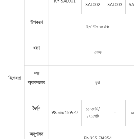
KY-SAL001
SAL002
SAL003
SAL0
উপকরণ
ইলাস্টিক ওয়েবিং
ধরণ
একক
শক
বিশেষতা
অ্যাবসরবার
হ্যাঁ
দৈর্ঘ্য
১১০সেমি/
98সেমি/159সেমি
-
৯৮সে
১৭২সেমি
অনুপালন
EN355 EN354