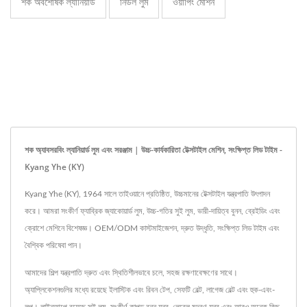
শক অবশোষক ল্যানিয়ার্ড
নিডল লুম
ওয়ার্পিং মেশিন
শক অ্যাবসরবিং ল্যানিয়ার্ড লুম এবং সরঞ্জাম | উচ্চ-কার্যকারিতা টেক্সটাইল মেশিন, সংক্ষিপ্ত লিড টাইম -
Kyang Yhe (KY)
Kyang Yhe (KY), 1964 সালে তাইওয়ানে প্রতিষ্ঠিত, উচ্চমানের টেক্সটাইল যন্ত্রপাতি উৎপাদন
করে। আমরা সংকীর্ণ ফ্যাব্রিক জ্যাকোয়ার্ড লুম, উচ্চ-গতির সুই লুম, ভারী-দায়িত্ব বুনন, ব্রেইডিং এবং
ক্রোশে মেশিনে বিশেষজ্ঞ। OEM/ODM কাস্টমাইজেশন, দ্রুত উদ্ধৃতি, সংক্ষিপ্ত লিড টাইম এবং
বৈশ্বিক পরিষেবা পান।
আমাদের শিল্প যন্ত্রপাতি দ্রুত এবং স্থিতিশীলভাবে চলে, সহজ রক্ষণাবেক্ষণের সাথে।
অ্যাপ্লিকেশনগুলির মধ্যে রয়েছে ইলাস্টিক এবং রিবন টেপ, সেফটি বেল্ট, লাগেজ বেল্ট এবং হুক-এবং-
লুপ। লাইনআপে রয়েছে সুই লুম, সংকীর্ণ কাপড় বুনন যন্ত্র, লেবেল মুদ্রণ যন্ত্র এবং আরও অনেক কিছু