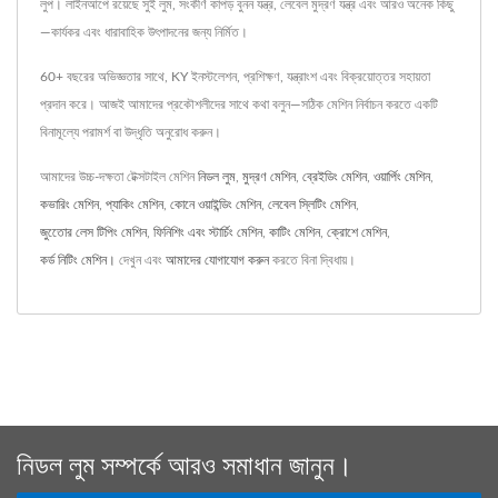
লুপ। লাইনআপে রয়েছে সুই লুম, সংকীর্ণ কাপড় বুনন যন্ত্র, লেবেল মুদ্রণ যন্ত্র এবং আরও অনেক কিছু
—কার্যকর এবং ধারাবাহিক উৎপাদনের জন্য নির্মিত।
60+ বছরের অভিজ্ঞতার সাথে, KY ইনস্টলেশন, প্রশিক্ষণ, যন্ত্রাংশ এবং বিক্রয়োত্তর সহায়তা
প্রদান করে। আজই আমাদের প্রকৌশলীদের সাথে কথা বলুন—সঠিক মেশিন নির্বাচন করতে একটি
বিনামূল্যে পরামর্শ বা উদ্ধৃতি অনুরোধ করুন।
আমাদের উচ্চ-দক্ষতা টেক্সটাইল মেশিন
নিডল লুম
,
মুদ্রণ মেশিন
,
ব্রেইডিং মেশিন
,
ওয়ার্পিং মেশিন
,
কভারিং মেশিন
,
প্যাকিং মেশিন
,
কোনে ওয়াইন্ডিং মেশিন
,
লেবেল স্লিটিং মেশিন
,
জুতোের লেস টিপিং মেশিন
,
ফিনিশিং এবং স্টার্চিং মেশিন
,
কাটিং মেশিন
,
ক্রোশে মেশিন
,
কর্ড নিটিং মেশিন।
দেখুন এবং
আমাদের যোগাযোগ করুন
করতে বিনা দ্বিধায়।
নিডল লুম সম্পর্কে আরও সমাধান জানুন।