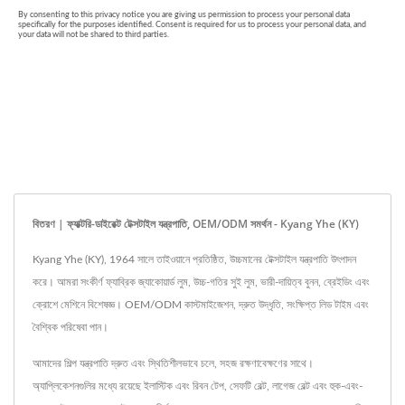
বিতরণ | ফ্যাক্টরি-ডাইরেক্ট টেক্সটাইল যন্ত্রপাতি, OEM/ODM সমর্থন - Kyang Yhe (KY)
Kyang Yhe (KY), 1964 সালে তাইওয়ানে প্রতিষ্ঠিত, উচ্চমানের টেক্সটাইল যন্ত্রপাতি উৎপাদন
করে। আমরা সংকীর্ণ ফ্যাব্রিক জ্যাকোয়ার্ড লুম, উচ্চ-গতির সুই লুম, ভারী-দায়িত্ব বুনন, ব্রেইডিং এবং
ক্রোশে মেশিনে বিশেষজ্ঞ। OEM/ODM কাস্টমাইজেশন, দ্রুত উদ্ধৃতি, সংক্ষিপ্ত লিড টাইম এবং
বৈশ্বিক পরিষেবা পান।
আমাদের শিল্প যন্ত্রপাতি দ্রুত এবং স্থিতিশীলভাবে চলে, সহজ রক্ষণাবেক্ষণের সাথে।
অ্যাপ্লিকেশনগুলির মধ্যে রয়েছে ইলাস্টিক এবং রিবন টেপ, সেফটি বেল্ট, লাগেজ বেল্ট এবং হুক-এবং-