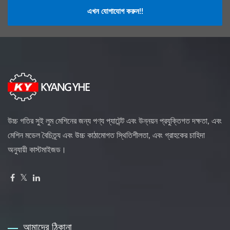
এখন যোগাযোগ করুন!!
উচ্চ গতির সুই লুম মেশিনের জন্য পণ্য প্যাটেন্ট এবং উন্নয়ন প্রযুক্তিগত দক্ষতা, এবং
মেশিন মডেল বৈচিত্র্য এবং উচ্চ কাঠামোগত স্থিতিশীলতা, এবং গ্রাহকের চাহিদা
অনুযায়ী কাস্টমাইজড।
আমাদের ঠিকানা