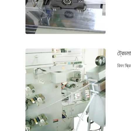
ট্রেডমা
রিবন স্ক্র
নিডল লুম সিরিজ