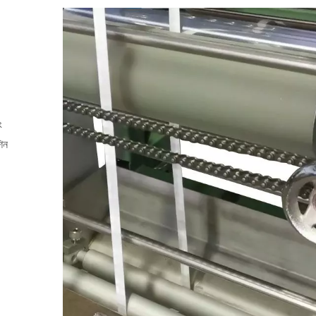
ং
শিন