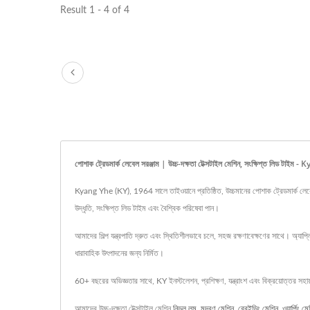
Result 1 - 4 of 4
পোশাক ট্রেডমার্ক লেবেল সরঞ্জাম | উচ্চ-দক্ষতা টেক্সটাইল মেশিন, সংক্ষিপ্ত লিড টাই
Kyang Yhe (KY), 1964 সালে তাইওয়ানে প্রতিষ্ঠিত, উচ্চমানের পোশাক ট্রেডমার্ক লেবেল
উদ্ধৃতি, সংক্ষিপ্ত লিড টাইম এবং বৈশ্বিক পরিষেবা পান।
আমাদের শিল্প যন্ত্রপাতি দ্রুত এবং স্থিতিশীলভাবে চলে, সহজ রক্ষণাবেক্ষণের সাথে। অ্যাপ্
ধারাবাহিক উৎপাদনের জন্য নির্মিত।
60+ বছরের অভিজ্ঞতার সাথে, KY ইনস্টলেশন, প্রশিক্ষণ, যন্ত্রাংশ এবং বিক্রয়োত্তর সহ
আমাদের উচ্চ-দক্ষতা টেক্সটাইল মেশিন
নিডল লুম
,
মুদ্রণ মেশিন
,
ব্রেইডিং মেশিন
,
ওয়ার্পিং ম