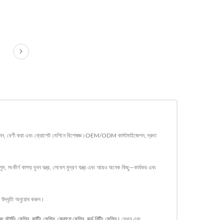
়িত্ব বুনন, বেণী করা এবং ক্রোশেট মেশিনে বিশেষজ্ঞ।OEM/ODM কাস্টমাইজেশন, দ্রুত
ম, সংকীর্ণ কাপড় বুনন যন্ত্র, লেবেল মুদ্রণ যন্ত্র এবং আরও অনেক কিছু—কার্যকর এবং
া উদ্ধৃতি অনুরোধ করুন।
ং স্টার্চিং মেশিন
,
কাটিং মেশিন
,
ক্রোশে মেশিন
,
কর্ড নিটিং মেশিন।
দেখুন এবং