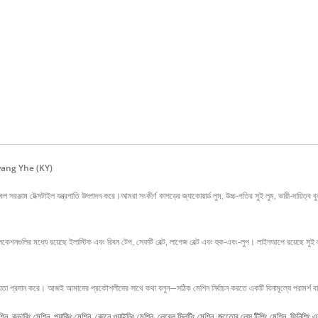
ম - Kyang Yhe (KY)
 সরঞ্জাম টেক্সটাইল যন্ত্রপাতি উৎপাদন করে।আমরা সংকীর্ণ কাপড়ের জ্যাকোয়ার্ড লুম, উচ্চ-গতির সুই লুম, ভারী-দায
লিকেশনগুলির মধ্যে রয়েছে ইলাস্টিক এবং রিবন টেপ, সেফটি বেল্ট, লাগেজ বেল্ট এবং হুক-এবং-লুপ। লাইনআপে রয়েছে সুই লু
ায়তা প্রদান করে। আজই আমাদের প্রকৌশলীদের সাথে কথা বলুন—সঠিক মেশিন নির্বাচন করতে একটি বিনামূল্যে পরামর্শ ব
েশিন
,
কভারিং মেশিন
,
প্যাকিং মেশিন
,
কোনে ওয়াইন্ডিং মেশিন
,
লেবেল স্লিটিং মেশিন
,
জুতোের লেস টিপিং মেশিন
,
ফিনিশিং এব