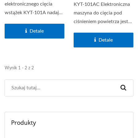
elektronicznego cięcia
KYT-101AC Elektroniczna
wstążek KYT-101A nadaje
maszyna do cięcia pod
się do cięcia wstążek o
ciśnieniem powietrza jest
cienkim...
odpowiednia do cięcia...
Detale
Detale
Wynik 1 - 2 z 2
Produkty