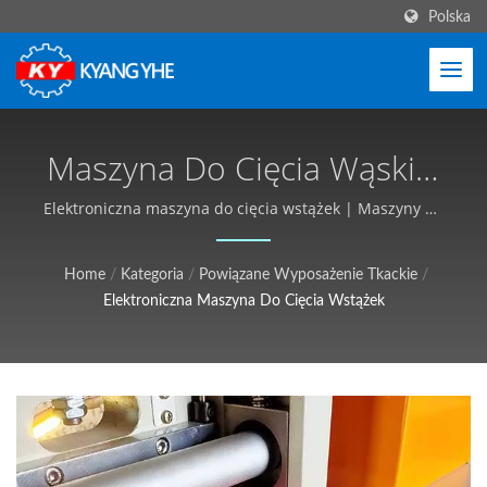
Polska
Maszyna Do Cięcia Wąskiej
Tkaniny, Przecinarka
Elektroniczna maszyna do cięcia wstążek | Maszyny do
wąskich tkanin i etykiet, globalna obsługa - Kyang Yhe
Taśmy Komputerowej |
(KY)
Home
/
Kategoria
/
Powiązane Wyposażenie Tkackie
/
Przemysłowy Sprzęt
Elektroniczna Maszyna Do Cięcia Wstążek
Tekstylny, Dostosowywany,
Darmowa Wycena - Kyang
Yhe (KY)