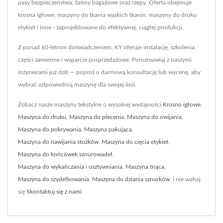
pasy bezpieczeństwa, taśmy bagażowe oraz rzepy. Oferta obejmuje
krosna igłowe, maszyny do tkania wąskich tkanin, maszyny do druku
etykiet i inne - zaprojektowane do efektywnej, ciągłej produkcji.
Z ponad 60-letnim doświadczeniem, KY oferuje instalację, szkolenia,
części zamienne i wsparcie posprzedażowe. Porozmawiaj z naszymi
inżynierami już dziś — poproś o darmową konsultację lub wycenę, aby
wybrać odpowiednią maszynę dla swojej linii.
Zobacz nasze maszyny tekstylne o wysokiej wydajności
Krosno igłowe
,
Maszyna do druku
,
Maszyna do plecenia
,
Maszyna do owijania
,
Maszyna do pokrywania
,
Maszyna pakująca
,
Maszyna do nawijania stożków
,
Maszyna do cięcia etykiet
,
Maszyna do końcówek sznurowadeł
,
Maszyna do wykańczania i usztywniania
,
Maszyna tnąca
,
Maszyna do szydełkowania
,
Maszyna do dziania sznurków.
i nie wahaj
się
Skontaktuj się z nami
.