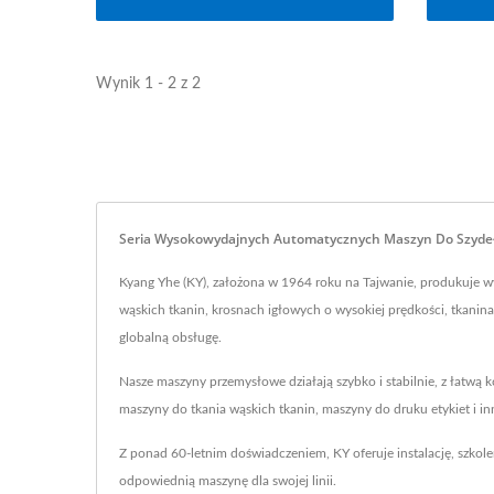
Wynik 1 - 2 z 2
Seria Wysokowydajnych Automatycznych Maszyn Do Szydełko
Kyang Yhe (KY), założona w 1964 roku na Tajwanie, produkuje w
wąskich tkanin, krosnach igłowych o wysokiej prędkości, tkanin
globalną obsługę.
Nasze maszyny przemysłowe działają szybko i stabilnie, z łatwą
maszyny do tkania wąskich tkanin, maszyny do druku etykiet i inn
Z ponad 60-letnim doświadczeniem, KY oferuje instalację, szkol
odpowiednią maszynę dla swojej linii.