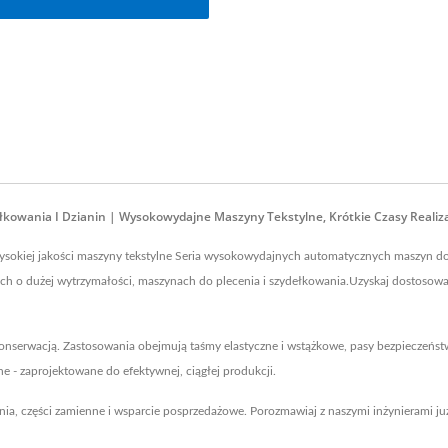
wania I Dzianin | Wysokowydajne Maszyny Tekstylne, Krótkie Czasy Realizac
ysokiej jakości maszyny tekstylne Seria wysokowydajnych automatycznych maszyn do 
ach o dużej wytrzymałości, maszynach do plecenia i szydełkowania.Uzyskaj dostosowa
 konserwacją. Zastosowania obejmują taśmy elastyczne i wstążkowe, pasy bezpieczeńst
e - zaprojektowane do efektywnej, ciągłej produkcji.
enia, części zamienne i wsparcie posprzedażowe. Porozmawiaj z naszymi inżynierami 