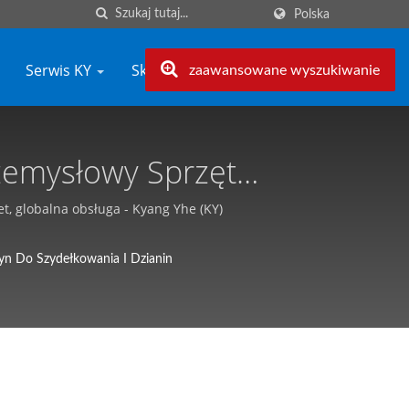
Polska
Serwis KY
Skontaktuj się z KY
zaawansowane wyszukiwanie
zemysłowy Sprzęt
- Kyang Yhe (KY)
, globalna obsługa - Kyang Yhe (KY)
n Do Szydełkowania I Dzianin