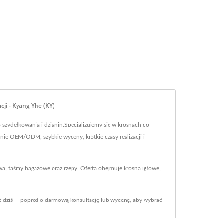
ji - Kyang Yhe (KY)
szydełkowania i dzianin.Specjalizujemy się w krosnach do
nie OEM/ODM, szybkie wyceny, krótkie czasy realizacji i
wa, taśmy bagażowe oraz rzepy. Oferta obejmuje krosna igłowe,
już dziś — poproś o darmową konsultację lub wycenę, aby wybrać