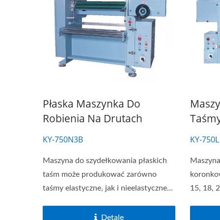
Seria Krosien Igłowych
S
Płaska Maszynka Do
Maszy
Robienia Na Drutach
Taśmy
KY-750N3B
KY-750L
Maszyna do szydełkowania płaskich
Maszyna
taśm może produkować zarówno
koronko
taśmy elastyczne, jak i nieelastyczne...
15, 18, 
Detale