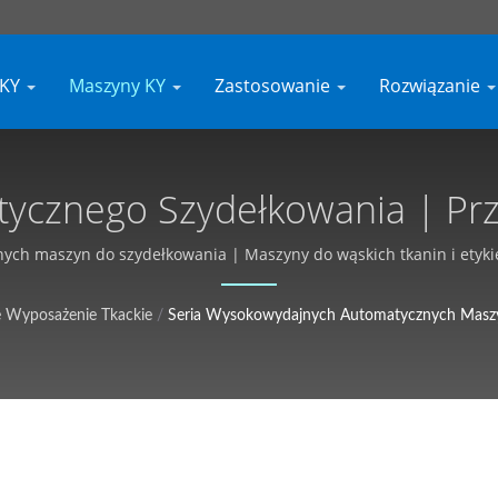
 KY
Maszyny KY
Zastosowanie
Rozwiązanie
tycznego Szydełkowania | Pr
osowywany, Darmowa Wycena 
ch maszyn do szydełkowania | Maszyny do wąskich tkanin i etykiet
 Wyposażenie Tkackie
/
Seria Wysokowydajnych Automatycznych Maszy