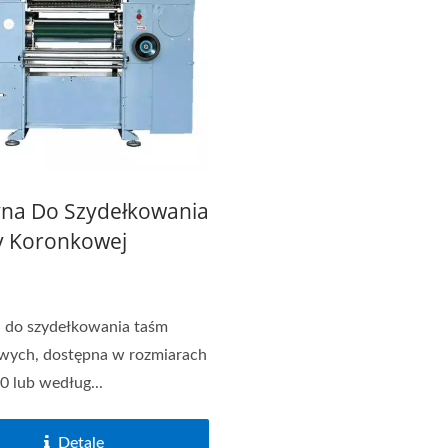
eria Krosien Jacquard
Seria Krosien Igłow
na Do Szydełkowania
 Koronkowej
 do szydełkowania taśm
wych, dostępna w rozmiarach
20 lub według...
Detale