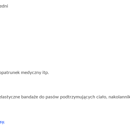
edni
 opatrunek medyczny itp.
, elastyczne bandaże do pasów podtrzymujących ciało, nakolanniki
sy.