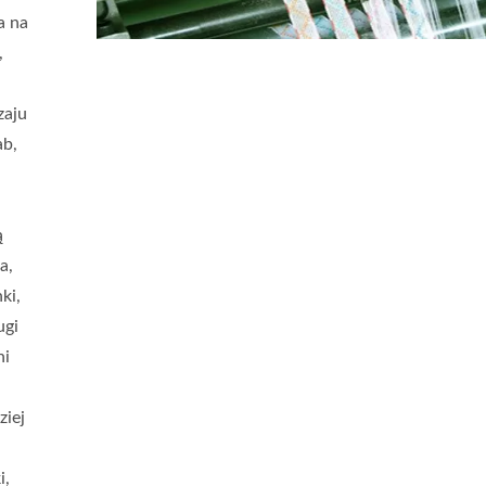
a na
,
zaju
ab,
ą
a,
ki,
ugi
ni
ziej
i,