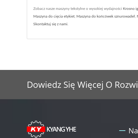
Zobacz nasze maszyny tekstylne o wysokiej wydajności
Krosno i
Maszyna do cięcia etykiet
,
Maszyna do końcówek sznurowadeł
,
Skontaktuj się z nami
.
Dowiedz Się Więcej O Rozw
Na