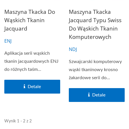
Maszyna Tkacka Do
Maszyna Tkacka
Wąskich Tkanin
Jacquard Typu Swiss
Jacquard
Do Wąskich Tkanin
Komputerowych
ENJ
NDJ
Aplikacja serii wąskich
tkanin jacquardowych ENJ
Szwajcarski komputerowy
do różnych taśm
wąski tkaninowy krosno
jacquardowych o
żakardowe serii do
grubości...
zastosowania w różnych...
Detale
Detale
Wynik 1 - 2 z 2