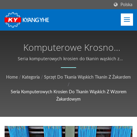
Polska
Komputerowe Krosno
Żakardowe, Elektroniczna
Seria komputerowych krosien do tkanin wąskich z
wzorem żakardowym | Maszyny do wąskich tkanin i
Maszyna Żakardowa,
etykiet, globalna obsługa - Kyang Yhe (KY)
Home
/
Kategoria
/
Sprzęt Do Tkania Wąskich Tkanin Z Żakardem
Krosno Tkackie Żakardowe,
/
Seria Komputerowych Krosien Do Tkanin Wąskich Z Wzorem
Maszyna Do Tkania
Żakardowym
Igłowego Żakardowego –
Precyzja Spotyka Się Z
Wydajnością |