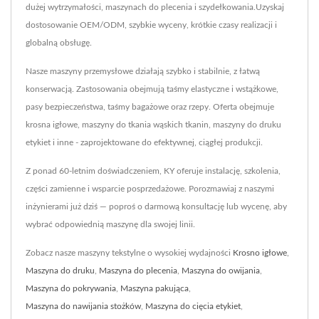
dużej wytrzymałości, maszynach do plecenia i szydełkowania.Uzyskaj
dostosowanie OEM/ODM, szybkie wyceny, krótkie czasy realizacji i
globalną obsługę.
Nasze maszyny przemysłowe działają szybko i stabilnie, z łatwą
konserwacją. Zastosowania obejmują taśmy elastyczne i wstążkowe,
pasy bezpieczeństwa, taśmy bagażowe oraz rzepy. Oferta obejmuje
krosna igłowe, maszyny do tkania wąskich tkanin, maszyny do druku
etykiet i inne - zaprojektowane do efektywnej, ciągłej produkcji.
Z ponad 60-letnim doświadczeniem, KY oferuje instalację, szkolenia,
części zamienne i wsparcie posprzedażowe. Porozmawiaj z naszymi
inżynierami już dziś — poproś o darmową konsultację lub wycenę, aby
wybrać odpowiednią maszynę dla swojej linii.
Zobacz nasze maszyny tekstylne o wysokiej wydajności
Krosno igłowe
,
Maszyna do druku
,
Maszyna do plecenia
,
Maszyna do owijania
,
Maszyna do pokrywania
,
Maszyna pakująca
,
Maszyna do nawijania stożków
,
Maszyna do cięcia etykiet
,