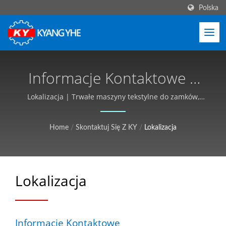
Polska
Informacje Kontaktowe |
Maszyny Tekstylne O
Lokalizacja | Trwałe maszyny tekstylne do zamków,
etykiet, taśm - Kyang Yhe (KY)
Wysokiej Wydajności,
Home
/
Skontaktuj Się Z KY
/
Lokalizacja
Krótki Czas Realizacji -
Kyang Yhe (KY)
Lokalizacja
Informacje Kontaktowe