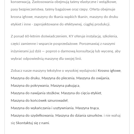
konserwacją. Zastosowania obejmują taśmy elastyczne i wstążkowe,
pasy bezpieczeństwa, taśmy bagażowe oraz rzepy. Oferta obejmuje
krosna igłowe, maszyny do tkania wąskich tkanin, maszyny do druku
etykiet i inne - zaprojektowane do efektywnej, ciągłej produkcji.
Z ponad 60-letnim doświadczeniem, KY oferuje instalację, szkolenia,
części zamienne i wsparcie posprzedażowe. Porozmawiaj z naszymi
inżynierami już dziś — poproś o darmową konsultację lub wycenę, aby
wybrać odpowiednią maszynę dla swojej linii.
Zobacz nasze maszyny tekstylne o wysokiej wydajności
Krosno igłowe
,
Maszyna do druku
,
Maszyna do plecenia
,
Maszyna do owijania
,
Maszyna do pokrywania
,
Maszyna pakująca
,
Maszyna do nawijania stożków
,
Maszyna do cięcia etykiet
,
Maszyna do końcówek sznurowadeł
,
Maszyna do wykańczania i usztywniania
,
Maszyna tnąca
,
Maszyna do szydełkowania
,
Maszyna do dziania sznurków.
i nie wahaj
się
Skontaktuj się z nami
.