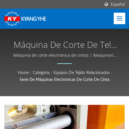
Español
Máquina De Corte De Tela
Estrecha, Cortadora De
Máquina de corte electrónica de cintas | Maquinaria
para Tejidos Estrechos y Etiquetas, Servicio Global -
Cintas Informáticas |
Kyang Yhe (KY)
Home
/
Categoría
/
Equipos De Tejido Relacionados
/
Equipos Textiles
Serie De Máquinas Electrónicas De Corte De Cinta
Industriales,
Personalizables, Cotización
Gratuita - Kyang Yhe (KY)