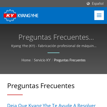
Español
Preguntas Frecuentes
(FAQ)
Kyang Yhe (KY) - Fabricación profesional de máquina
de telar de aguja automática de alta velocidad.
Home
/
Servicio KY
/
Preguntas Frecuentes
Preguntas Frecuentes
Deja Que Kyang Yhe Te Ayude A Resolver