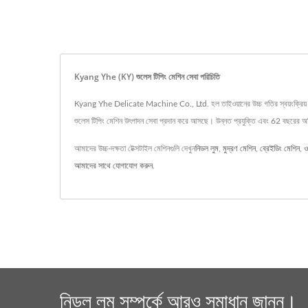
Kyang Yhe (KY) শুলেস টিপিং মেশিন সেবা পরিচিতি
Kyang Yhe Delicate Machine Co., Ltd. হল তাইওয়ানের উচ্চ গতির স্বয়ংক্রিয় সুই
শুলেস টিপিং মেশিন উৎপাদন সেবা প্রদান করে আসছে। উন্নত প্রযুক্তি এবং 62 বছরের অভি
আমাদের উচ্চ-দক্ষতা টেক্সটাইল মেশিনগুলি দেখুন
নিডল লুম
,
মুদ্রণ মেশিন
,
ব্রেইডিং মেশিন
,
ও
আমাদের সাথে যোগাযোগ করুন
.
নিডল লুম সম্পর্কে আরও সমাধান জানুন।