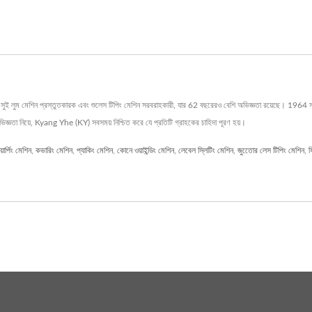
 লুম মেশিন প্রস্তুতকারক এবং শুলেস টিপিং মেশিন সরবরাহকারী, যার 62 বছরেরও বেশি অভিজ্ঞতা রয়েছে। 1964 সাল 
জ্ঞতা নিয়ে, Kyang Yhe (KY) সবসময় নিশ্চিত করে যে প্রতিটি গ্রাহকের চাহিদা পূরণ হয়।
য়ার্পিং মেশিন
,
কভারিং মেশিন
,
প্যাকিং মেশিন
,
কোনে ওয়াইন্ডিং মেশিন
,
লেবেল স্লিটিং মেশিন
,
জুতোের লেস টিপিং মেশিন
,
ফ