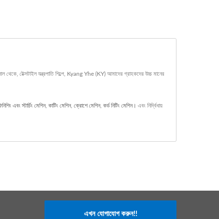
থেকে, টেক্সটাইল যন্ত্রপাতি শিল্পে, Kyang Yhe (KY) আমাদের গ্রাহকদের উচ্চ মানের
িনিশিং এবং স্টার্চিং মেশিন
,
কাটিং মেশিন
,
ক্রোশে মেশিন
,
কর্ড নিটিং মেশিন।
এবং নির্দ্বিধায়
এখন যোগাযোগ করুন!!