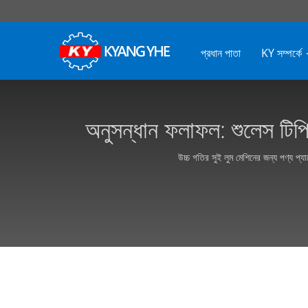
প্রধান পাতা
KY সম্পর্কে
অনুসন্ধান ফলাফল: শুলেস টিপিং মেশিন | উচ্চ গতির স্বয়ংক্রিয় সুই লুম মেশি
উচ্চ গতির সুই লুম মেশিনের জন্য পণ্য প্য