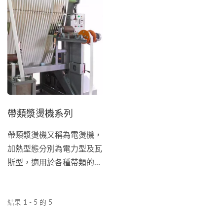
帶過漿整平。 TH-002...
帶類漿燙機系列
帶類漿燙機又稱為電燙機，
加熱型態分別為電力型及瓦
斯型，適用於各種帶類的上
漿、定型，可因應不同的材
質及織帶種類調整溫度，以
結果 1 - 5 的 5
提高成品品質。客戶可以依
據加熱型態、織帶材質、寬