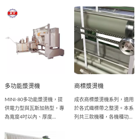
料、不變型。
裝飾帶及工業用窄幅織帶設
計。配備12支電熱滾筒，可
依不同材料精準調整溫度，
在單一流程中完成定型與上
漿，讓成品表面平整、色澤
均勻且耐用。適用於厚度
3mm、寬度4cm...
多功能漿燙機
商標漿燙機
MINI-80多功能漿燙機，提
成衣商標漿燙機系列，適用
供電力型與瓦斯加熱型，專
於各式織標帶之整燙。本系
為寬度4吋以內、厚度
列共三款機種，各機種功能
3mm...
簡略如下： TH-001商標漿
燙機，適用於商標及各種織