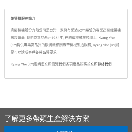
度及厚度選擇適合之機器。
漿燙機服務簡介
廣野精機股份有限公司是台灣一家擁有超過62年經驗的專業高速織帶機
械製造商. 我們成立於西元1964年, 在紡織機械業領域上, Kyang Yhe
(KY)提供專業高品質的漿燙機相關織帶機械製造服務, Kyang Yhe (KY)總
是可以達成客戶各種品質要求
Kyang Yhe (KY)邀請您立即瀏覽我們各項產品服務並
立即聯絡我們
.
了解更多帶類生產解決方案