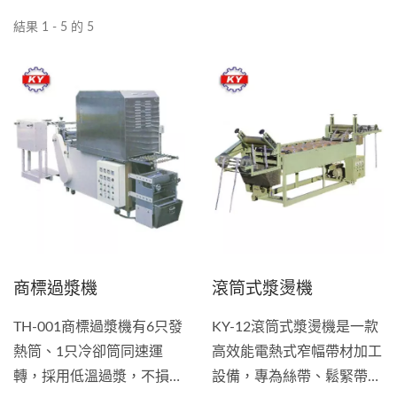
結果 1 - 5 的 5
商標過漿機
滾筒式漿燙機
TH-001商標過漿機有6只發
KY-12滾筒式漿燙機是一款
熱筒、1只冷卻筒同速運
高效能電熱式窄幅帶材加工
轉，採用低溫過漿，不損原
設備，專為絲帶、鬆緊帶、