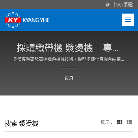
中文 (繁體)
採購織帶機 漿燙機 | 專業
高速織帶機械製造商 -
具備專利研發高速織帶機械技術，機型多樣化且機台結構穩
定性高，並可依客戶需求客製化。
Kyang Yhe (KY)
首頁
搜索 漿燙機
展示：