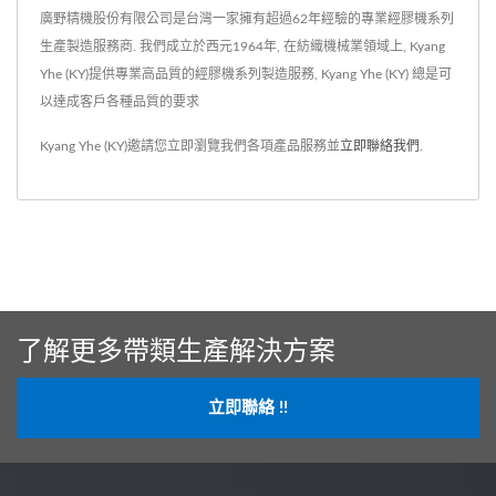
廣野精機股份有限公司是台灣一家擁有超過62年經驗的專業經膠機系列
生產製造服務商. 我們成立於西元1964年, 在紡織機械業領域上, Kyang
Yhe (KY)提供專業高品質的經膠機系列製造服務, Kyang Yhe (KY) 總是可
以達成客戶各種品質的要求
Kyang Yhe (KY)邀請您立即瀏覽我們各項產品服務並
立即聯絡我們
.
了解更多帶類生產解決方案
立即聯絡 !!