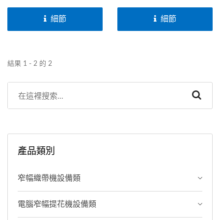
調裝置可調整橡膠絲之張
絲。使用伺服馬達及人機系
力；同步馬達控制系統和微
統控制整經的張力，使捲取
細節
細節
調系統用於控制張力；長度
之橡膠絲維持穩定的張力。
設定裝置和可伸縮裝置的鋼
此機型可配合盤頭及紗架訂
筘，依需要的長度和密度而
作。
結果 1 - 2 的 2
調整容易安置膠絲，節省時
間，易操作，模組化設計，
易操作；機件精密，高品
質，經年耐用。
產品類別
窄幅織帶機設備類
電腦窄幅提花機設備類