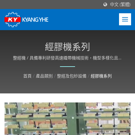
中文 (繁體)
經膠機系列
整經機 / 具備專利研發高速織帶機械技術，機型多樣化且機
台結構穩定性高，並可依客戶需求客製化。
首頁
/
產品類別
/
整經及包紗設備
/
經膠機系列