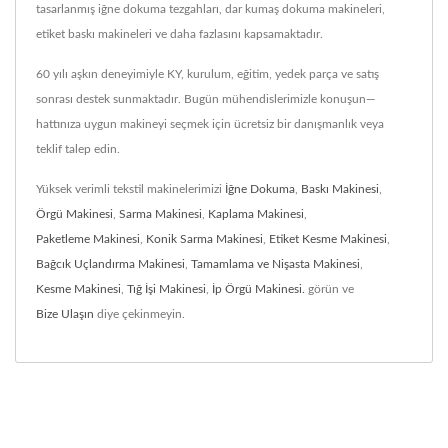
tasarlanmış iğne dokuma tezgahları, dar kumaş dokuma makineleri,
etiket baskı makineleri ve daha fazlasını kapsamaktadır.
60 yılı aşkın deneyimiyle KY, kurulum, eğitim, yedek parça ve satış
sonrası destek sunmaktadır. Bugün mühendislerimizle konuşun—
hattınıza uygun makineyi seçmek için ücretsiz bir danışmanlık veya
teklif talep edin.
Yüksek verimli tekstil makinelerimizi
İğne Dokuma
,
Baskı Makinesi
,
Örgü Makinesi
,
Sarma Makinesi
,
Kaplama Makinesi
,
Paketleme Makinesi
,
Konik Sarma Makinesi
,
Etiket Kesme Makinesi
,
Bağcık Uçlandırma Makinesi
,
Tamamlama ve Nişasta Makinesi
,
Kesme Makinesi
,
Tığ İşi Makinesi
,
İp Örgü Makinesi.
görün ve
Bize Ulaşın
diye çekinmeyin.