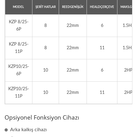
MODEL
ŞERİT
HATLAR
REED
GENİŞLİK
HEALD
ÇERÇEVE
MAKS.
GÜÇ
KZP 8/25-
8
22mm
6
1.5HP
6P
KZP 8/25-
8
22mm
11
1.5HP
11P
KZP10/25-
10
22mm
6
2HP
6P
KZP10/25-
10
22mm
11
2HP
11P
Opsiyonel Fonksiyon Cihazı
Arka kalkış cihazı