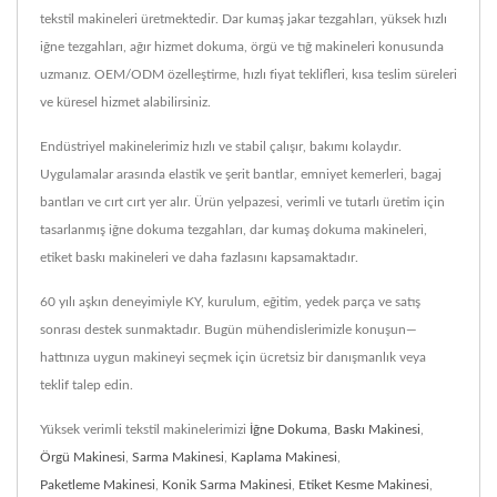
tekstil makineleri üretmektedir. Dar kumaş jakar tezgahları, yüksek hızlı
iğne tezgahları, ağır hizmet dokuma, örgü ve tığ makineleri konusunda
uzmanız. OEM/ODM özelleştirme, hızlı fiyat teklifleri, kısa teslim süreleri
ve küresel hizmet alabilirsiniz.
Endüstriyel makinelerimiz hızlı ve stabil çalışır, bakımı kolaydır.
Uygulamalar arasında elastik ve şerit bantlar, emniyet kemerleri, bagaj
bantları ve cırt cırt yer alır. Ürün yelpazesi, verimli ve tutarlı üretim için
tasarlanmış iğne dokuma tezgahları, dar kumaş dokuma makineleri,
etiket baskı makineleri ve daha fazlasını kapsamaktadır.
60 yılı aşkın deneyimiyle KY, kurulum, eğitim, yedek parça ve satış
sonrası destek sunmaktadır. Bugün mühendislerimizle konuşun—
hattınıza uygun makineyi seçmek için ücretsiz bir danışmanlık veya
teklif talep edin.
Yüksek verimli tekstil makinelerimizi
İğne Dokuma
,
Baskı Makinesi
,
Örgü Makinesi
,
Sarma Makinesi
,
Kaplama Makinesi
,
Paketleme Makinesi
,
Konik Sarma Makinesi
,
Etiket Kesme Makinesi
,