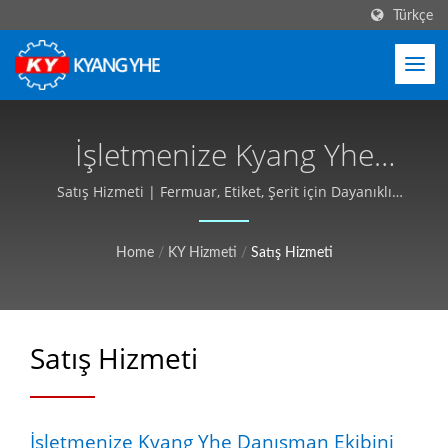
Türkçe
İşletmenize Kyang Yhe
Danışman Ekibini Dahil
Satış Hizmeti | Fermuar, Etiket, Şerit için Dayanıklı
Tekstil Makineleri - Kyang Yhe (KY)
Edin | Yüksek Verimli
Home
/
KY Hizmeti
/
Satış Hizmeti
Tekstil Makineleri, Kısa
Teslim Süreleri - Kyang Yhe
(KY)
Satış Hizmeti
İşletmenize Kyang Yhe Danışman Ekibini