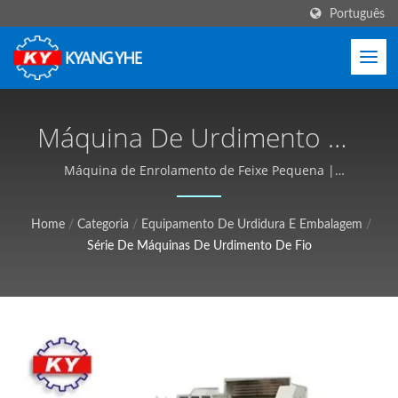
Português
Máquina De Urdimento De
Fio | Máquinas De Tecido
Máquina de Enrolamento de Feixe Pequena |
Máquinas Têxteis de Alta Eficiência, Prazo de Entrega
Estreito E Etiquetas,
Curto - Kyang Yhe (KY)
Home
/
Categoria
/
Equipamento De Urdidura E Embalagem
/
Serviço Global - Kyang Yhe
Série De Máquinas De Urdimento De Fio
(KY)