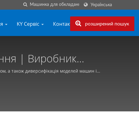
Українська
ня
KY Сервіс
Контакт з KY
розширений пошук
обник
шин - Kyang Yhe (KY)
ом, а також диверсифікація моделей машин і
мовника.