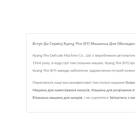
Вступ До Сервісу Kyang Yhe (KY) Машинка Для Обклада
Kyang Yhe Delicate Machine Co., Ltd. є виробником автомат
1964 року, в індустрії текстильних машин, Kyang Yhe (KY) 
Kyang Yhe (KY) завжди забезпечує задоволення потреб кожно
Перегляньте наші високоефективні текстильні машини
Голко
Машина для намотування конусів
,
Машина для розрізання е
В'язальна машина для шнурів.
і не соромтеся
Зв'язатися з на