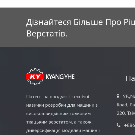
Дізнайтеся Більше Про Р
Верстатів.
На
9F.,N
Патент на продукт і технічні
Road, Pa
навички розробки для машини з
220. Ta
високошвидкісним голковим
ткацьким верстатом, а також
+886
диверсифікація моделей машин і