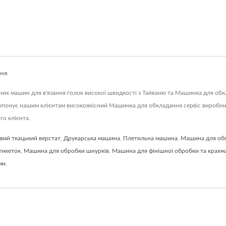
ння
ичних машин для в'язання голок високої швидкості з Тайваню та Машинка для об
пропонує нашим клієнтам високоякісний Машинка для обкладання сервіс виробни
го клієнта.
вий ткацький верстат
,
Друкарська машина
,
Плетильна машина
,
Машина для об
тикеток
,
Машина для обробки шнурків
,
Машина для фінішної обробки та крахм
ми
.