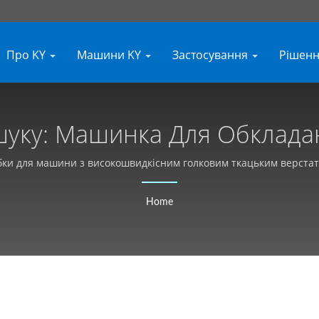
Про KY
Машини KY
Застосування
Рішен
у: Машинка Для Обкладання | Вир
сних Голкових Ткацьких Ма
обки для машини з високошвидкісним голковим ткацьким верстат
структурна стабільність, з урахуванням індивідуальних вимог за
Home