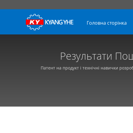
Головна сторінка
Результати Пошук
Автоматичних Швидкі
Патент на продукт і технічні навички розр
висока 