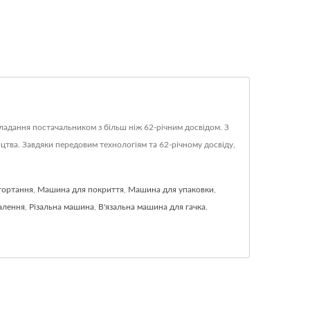
кладання постачальником з більш ніж 62-річним досвідом. З
цтва. Завдяки передовим технологіям та 62-річному досвіду,
гортання
,
Машина для покриття
,
Машина для упаковки
,
алення
,
Різальна машина
,
В'язальна машина для гачка
,