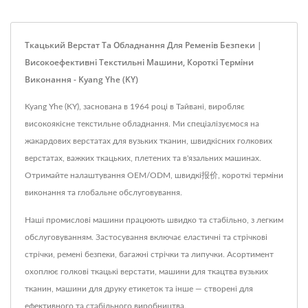
Ткацький Верстат Та Обладнання Для Ременів Безпеки |
Високоефективні Текстильні Машини, Короткі Терміни
Виконання - Kyang Yhe (KY)
Kyang Yhe (KY), заснована в 1964 році в Тайвані, виробляє
високоякісне текстильне обладнання. Ми спеціалізуємося на
жакардових верстатах для вузьких тканин, швидкісних голкових
верстатах, важких ткацьких, плетених та в'язальних машинах.
Отримайте налаштування OEM/ODM, швидкі报价, короткі терміни
виконання та глобальне обслуговування.
Наші промислові машини працюють швидко та стабільно, з легким
обслуговуванням. Застосування включає еластичні та стрічкові
стрічки, ремені безпеки, багажні стрічки та липучки. Асортимент
охоплює голкові ткацькі верстати, машини для ткацтва вузьких
тканин, машини для друку етикеток та інше — створені для
ефективного та стабільного виробництва.