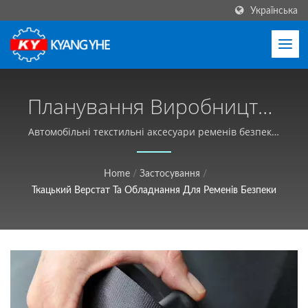
Українська
Планування Виробництва
Ременів Безпеки Та
Автомобільні текстильні аксесуари ременів безпеки.
| Машини для вузьких тканин та етикеток,
Професійне Механічне
глобальний сервіс - Kyang Yhe (KY)
Home
/
Застосування
/
Консультування |
Ткацький Верстат Та Обладнання Для Ременів Безпеки
Промислове Текстильне
Обладнання,
Налаштовуване,
Безкоштовна Пропозиція