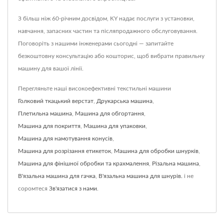
З більш ніж 60-річним досвідом, KY надає послуги з установки,
навчання, запасних частин та післяпродажного обслуговування.
Поговоріть з нашими інженерами сьогодні — запитайте
безкоштовну консультацію або кошторис, щоб вибрати правильну
машину для вашої лінії.
Перегляньте наші високоефективні текстильні машини
Голковий ткацький верстат
,
Друкарська машина
,
Плетильна машина
,
Машина для обгортання
,
Машина для покриття
,
Машина для упаковки
,
Машина для намотування конусів
,
Машина для розрізання етикеток
,
Машина для обробки шнурків
,
Машина для фінішної обробки та крахмалення
,
Різальна машина
,
В'язальна машина для гачка
,
В'язальна машина для шнурів.
і не
соромтеся
Зв'язатися з нами
.