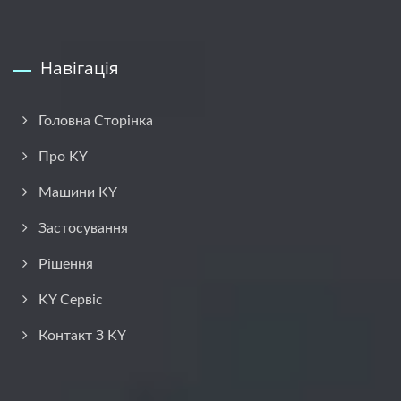
Навігація
Головна Сторінка
Про KY
Машини KY
Застосування
Рішення
KY Сервіс
Контакт З KY