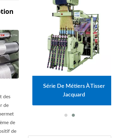
tion
ser À
Série De Métiers À Tisser
Sér
Jacquard
t des
ur de
 permet
stème de
ositif de