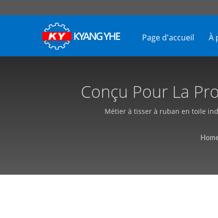
Page d'accueil
À 
Conçu Pour La Prod
Larges | Machines À T
Métier à tisser à ruban en toile ind
Hom