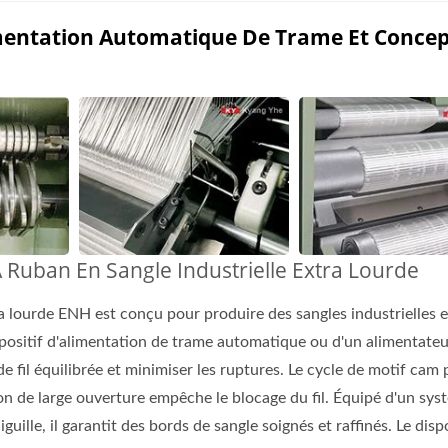
entation Automatique De Trame Et Concep
 Ruban En Sangle Industrielle Extra Lourde
ie De Métiers À Tisser
Série De Métiers À Tis
Jacquard
Aiguille
tra lourde ENH est conçu pour produire des sangles industrielles e
ispositif d'alimentation de trame automatique ou d'un alimentate
e fil équilibrée et minimiser les ruptures. Le cycle de motif cam
ion de large ouverture empêche le blocage du fil. Équipé d'un sy
guille, il garantit des bords de sangle soignés et raffinés. Le disp