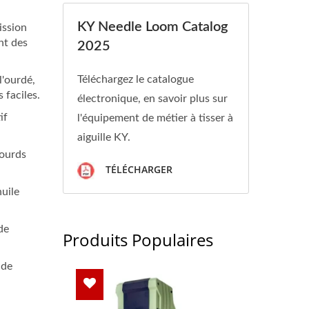
KY Needle Loom Catalog
ission
nt des
2025
Téléchargez le catalogue
l'ourdé,
 faciles.
électronique, en savoir plus sur
if
l'équipement de métier à tisser à
aiguille KY.
lourds
TÉLÉCHARGER
huile
de
Produits Populaires
 de