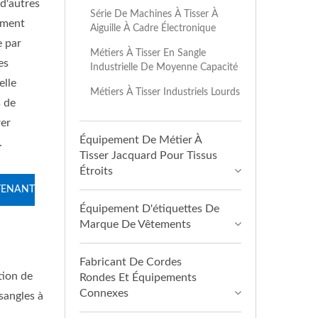
d'autres
Série De Machines À Tisser À
ement
Aiguille À Cadre Électronique
e par
Métiers À Tisser En Sangle
es
Industrielle De Moyenne Capacité
elle
Métiers À Tisser Industriels Lourds
s de
rer
Équipement De Métier À
.
Tisser Jacquard Pour Tissus
Étroits
TENANT
Équipement D'étiquettes De
Marque De Vêtements
Fabricant De Cordes
tion de
Rondes Et Équipements
Connexes
 sangles à