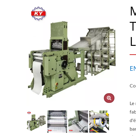
M
T
E
Con
Le 
fab
d'
ban