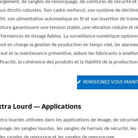
argement, de sangles de remorquage, de ceintures de sécurité et 
ssus étroits robustes. Son cadre renforcé, son système de déchir
M, son alimentation automatique en fil et son insertion de tram
nture garantissent une tension stable, une vibration réduite et d
rformances de tissage fiables. La surveillance numérique optionn
end en charge la gestion de production en temps réel, les alarme
aut et la maintenance préventive, aidant les fabricants à amélio
fficacité, la cohérence des produits et la fiabilité de la production
RENSEIGNEZ-VOUS MAIN
xtra Lourd — Applications
tra lourdes utilisées dans les applications de levage, de sécurisa
evage, les sangles lourdes, les sangles de harnais de sécurité, les
il, les sangles de remorque et les sangles de remorquage.