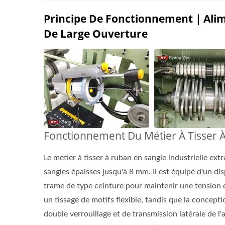
Principe De Fonctionnement｜Alim
De Large Ouverture
Fonctionnement Du Métier À Tisser À
Série De Métiers À Tisser À
Sér
Aiguille
Le métier à tisser à ruban en sangle industrielle ex
sangles épaisses jusqu'à 8 mm. Il est équipé d'un d
trame de type ceinture pour maintenir une tension d
un tissage de motifs flexible, tandis que la concept
double verrouillage et de transmission latérale de l'ai