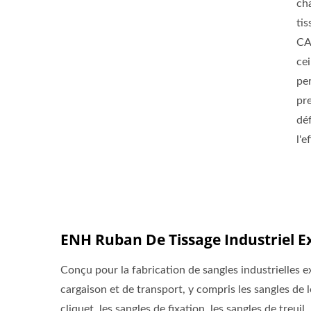
ch
ti
CA
cei
pe
pr
déf
l'e
ENH Ruban De Tissage Industriel E
Conçu pour la fabrication de sangles industrielles ex
cargaison et de transport, y compris les sangles de l
cliquet, les sangles de fixation, les sangles de treu