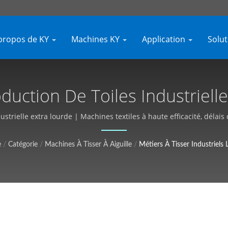
propos de KY
Machines KY
Application
Solu
uction De Toiles Industrielle
issus Étroits Et Étiquettes, S
ustrielle extra lourde | Machines textiles à haute efficacité, délais
Yhe (KY)
e
/
Catégorie
/
Machines À Tisser À Aiguille
/
Métiers À Tisser Industriels 