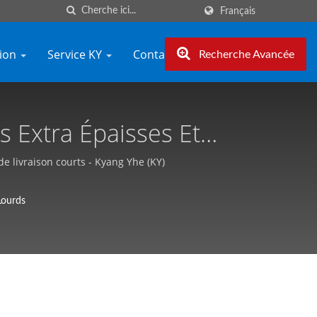
Français
tion
Service KY
Contacter KY
Recherche Avancée
s Extra Épaisses Et
ervice Mondial - Kyang
 de livraison courts - Kyang Yhe (KY)
Lourds