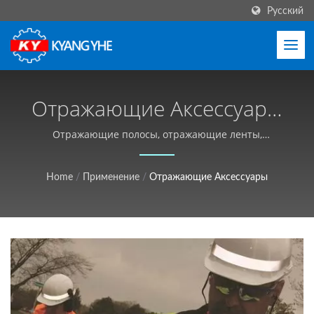
Русский
Отражающие Аксессуары
Машина И
Отражающие полосы, отражающие ленты,
отражающие ремни | Оборудование для узких
Производственные
тканей и ярлыков, глобальное обслуживание - Kyang
Home
/
Применение
/
Отражающие Аксессуары
Решения |
Yhe (KY)
Промышленное
Текстильное
Оборудование,
Настраиваемое,